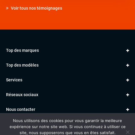
Voir tous nos témoignages
Top des marques
AUDI
Top des modèles
VOLKSWAGEN
Golf
MERCEDES
Services
Classe A
BMW
Jantes et pneus
Série 1
PORSCHE
Réseaux sociaux
Le garage TBV
A3
PEUGEOT
Paiement en ligne
Q3
RENAULT
Nous contacter
Location TBV
Nous utilisons des cookies pour vous garantir la meilleure
Données personnelles
Mentions légales
Voitures vendues
expérience sur notre site web. Si vous continuez à utiliser ce
Gestion des cookies
site, nous supposerons que vous en êtes satisfait.