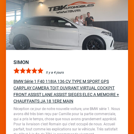
SIMON
Il y a 4 jours
BMW Série 1 F40 118IA 136 CV TYPE M SPORT GPS
CARPLAY CAMERA TOIT OUVRANT VIRTUAL COCKPIT
FRONT ASSIST LANE ASSIST SIEGES ELEC A MEMOIRE +
CHAUFFANTS JA 18 1ERE MAIN
Réception ce jour de notre nouvelle voiture, une BMW série 1. Nous
avons été très bien reçu par Camille pour la partie commerciale,
qui a pris le temps, chose que nous avons grandement apprécié.
Pour la livraison c’est Romain qui c’est occupé de nous. Accueil
parfait, tout comme les explications sur le véhicule. Très satisfait