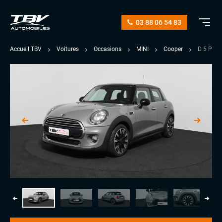
03 88 06 54 83
Accueil TBV
Voitures
Occasions
MINI
Cooper
D 5 POR