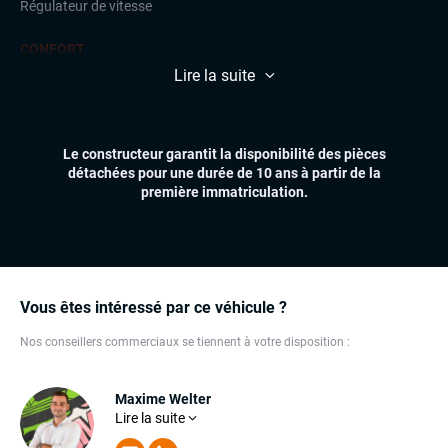
Régulateur de vitesse
CONFORT
Climatisation automatique multizones
Lire la suite
Démarrage mains libres
Essuie-glaces automatiques
Feux automatiques
Le constructeur garantit la disponibilité des pièces
Volant multifonctions
détachées pour une durée de 10 ans à partir de la
première immatriculation.
ÉLECTRONIQUE
Ordinateur de bord
Système Start and Stop
Téléphone Bluetooth
Vous êtes intéressé par ce véhicule ?
EXTÉRIEUR
Anti-brouillards
Nos conseillers commerciaux se tiennent à votre disposition :
Jantes alu
Maxime Welter
INTÉRIEUR
Maxime est un commercial d'une grande rigueur. Sa
Lire la suite
Accoudoir central
connaissance approfondie des voitures lui permet de
répondre à toutes vos questions et de satisfaire vos