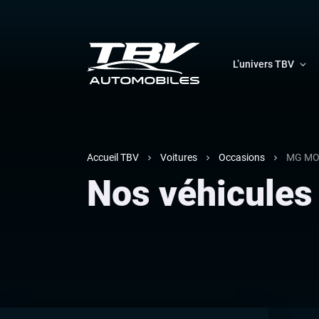
L’univers TBV
Accueil TBV
Voitures
Occasions
MG M
Nos véhicule