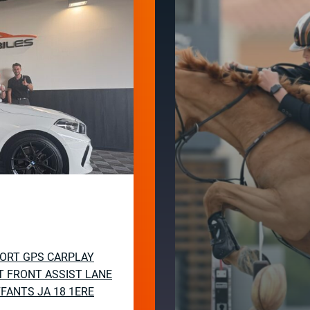
SPORT GPS CARPLAY
T FRONT ASSIST LANE
FANTS JA 18 1ERE