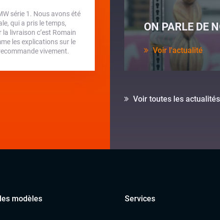
BMW série 1. Nous avons été
e, qui a pris le temps,
ON PARLE DE N
la livraison c’est Romain
me les explications sur le
Voir l'actualité
 je recommande vivement.
Voir toutes les actualités
des modèles
Services