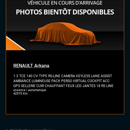
Eclairage d'ambiance
Pack Carbone
Palettes au volant
Rétroviseurs électriques
Sellerie Cuir Alcantara
Sièges sport
Vitres électriques
Volant cuir
Volant méplat
Volant sport
RENAULT Arkana
1.3 TCE 140 CV TYPE RS-LINE CAMERA KEYLESS LANE ASSIST
AMBIANCE LUMINEUSE PACK PERSO VIRTUAL COCKPIT ACC
GPS SELLERIE CUIR CHAUFFANT FEUX LED JANTES 18 RS LINE
essence | automatique
42975 Km