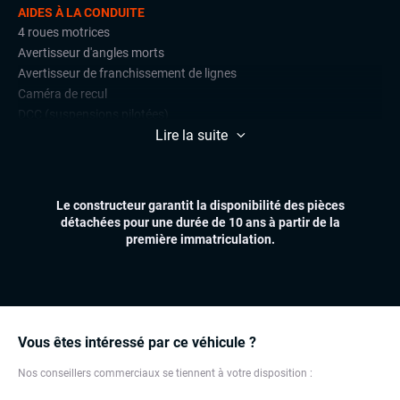
AIDES À LA CONDUITE
4 roues motrices
Avertisseur d'angles morts
Avertisseur de franchissement de lignes
Caméra de recul
DCC (suspensions pilotées)
Lire la suite
Détections de signalisation routière
Front assist (avertisseur anti-collision)
Park Assist
Radars de stationnement avant et arrière
Le constructeur garantit la disponibilité des pièces
Régulateur et limiteur de vitesse
détachées pour une durée de 10 ans à partir de la
première immatriculation.
CONFORT
Climatisation automatique
Démarrage mains libres
Essuie-glaces automatiques
Feux automatiques
Vous êtes intéressé par ce véhicule ?
Sièges chauffants
Nos conseillers commerciaux se tiennent à votre disposition :
Virtual cockpit (live cockpit, compteur digital)
Volant multifonctions