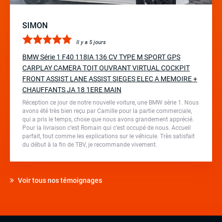
SIMON
Il y a 5 jours
BMW Série 1 F40 118IA 136 CV TYPE M SPORT GPS
CARPLAY CAMERA TOIT OUVRANT VIRTUAL COCKPIT
FRONT ASSIST LANE ASSIST SIEGES ELEC A MEMOIRE +
CHAUFFANTS JA 18 1ERE MAIN
Réception ce jour de notre nouvelle voiture, une BMW série 1. Nous
avons été très bien reçu par Camille pour la partie commerciale,
qui a pris le temps, chose que nous avons grandement apprécié.
Pour la livraison c’est Romain qui c’est occupé de nous. Accueil
parfait, tout comme les explications sur le véhicule. Très satisfait
du début à la fin de TBV, je recommande vivement.
Voir tous nos témoignages