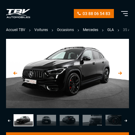
03 88 06 54 83
Accueil TBV
Voitures
Occasions
Mercedes
GLA
35 AM