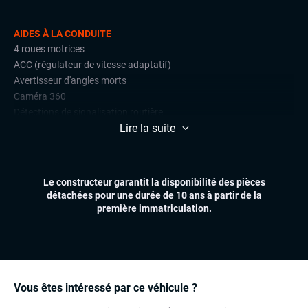
AIDES À LA CONDUITE
4 roues motrices
ACC (régulateur de vitesse adaptatif)
Avertisseur d'angles morts
Caméra 360
Détections de signalisation routière
Lire la suite
Front assist (avertisseur anti-collision)
Lane assist (maintien de voie)
Park Assist
Radars de stationnement avant et arrière
Le constructeur garantit la disponibilité des pièces
Régulateur et limiteur de vitesse
détachées pour une durée de 10 ans à partir de la
première immatriculation.
CONFORT
Accès et démarrage mains libres
Climatisation automatique
Essuie-glaces automatiques
Feux automatiques
Vous êtes intéressé par ce véhicule ?
Hayon électrique