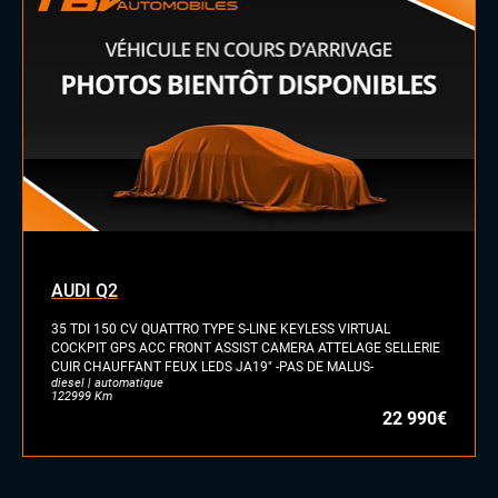
Toit ouvrant panoramique
Vitres arrières surteintées
INTÉRIEUR
Eclairage d'ambiance
Sellerie Cuir Alcantara
Volant méplat
Volant sport
AUDI Q2
35 TDI 150 CV QUATTRO TYPE S-LINE KEYLESS VIRTUAL
COCKPIT GPS ACC FRONT ASSIST CAMERA ATTELAGE SELLERIE
CUIR CHAUFFANT FEUX LEDS JA19" -PAS DE MALUS-
diesel | automatique
122999 Km
22 990€