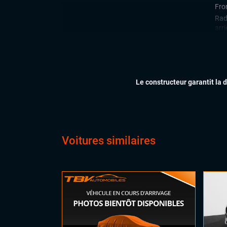
Fron
Rad
arri
Régu
CONFORT
Cli
Dém
Le constructeur garantit la 
Feu
Hay
Siè
Virt
digi
Voitures similaires
Vol