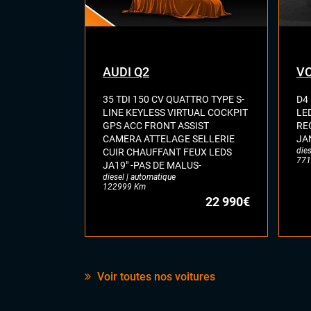
AUDI Q2
VO
35 TDI 150 CV QUATTRO TYPE S-
D4
LINE KEYLESS VIRTUAL COCKPIT
LE
GPS ACC FRONT ASSIST
RE
CAMERA ATTELAGE SELLERIE
JA
dies
CUIR CHAUFFANT FEUX LEDS
771
JA19" -PAS DE MALUS-
diesel | automatique
122999 Km
22 990€
Voir toutes nos voitures