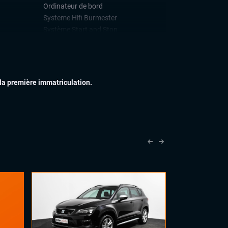
Ordinateur de bord
Systeme Hifi Burmester
Système Start and Stop
Téléphone Bluetooth
IEUR
Feux full LED
Jantes alu
 la première immatriculation.
IEUR
Accoudoir central
Commandes au volant
Rétroviseurs électriques
Sellerie alcantara
Sellerie semi cuir
Sièges sport
Vitres électriques
Volant sport