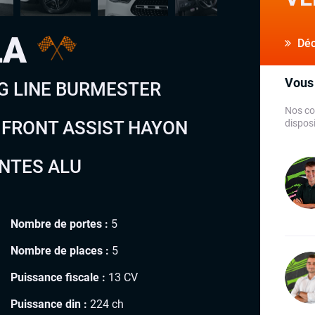
LA
Déco
Vous 
MG LINE BURMESTER
Nos co
 FRONT ASSIST HAYON
disposi
ANTES ALU
Nombre de portes :
5
Nombre de places :
5
Puissance fiscale :
13 CV
Puissance din :
224 ch