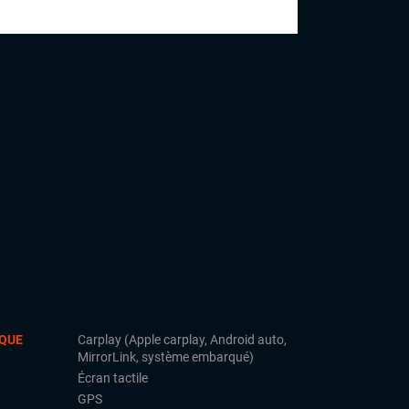
QUE
Carplay (Apple carplay, Android auto,
MirrorLink, système embarqué)
Écran tactile
GPS