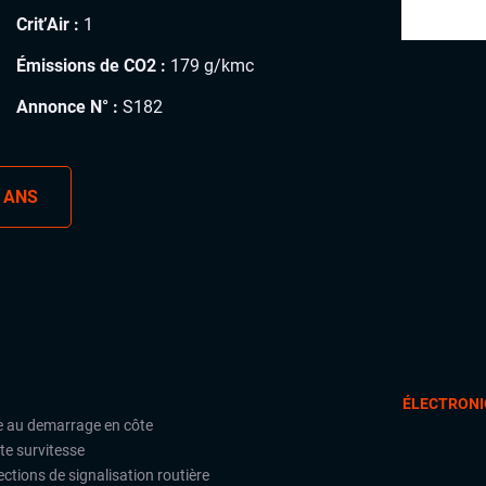
Crit’Air :
1
Émissions de CO2 :
179 g/kmc
Annonce N° :
S182
 ANS
ÉLECTRONI
e au demarrage en côte
te survitesse
ctions de signalisation routière