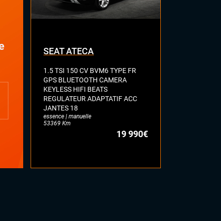
e
SEAT ATECA
VOLKSWA
1.5 TSI 150 CV BVM6 TYPE FR
2.0 BI-TDI 
GPS BLUETOOTH CAMERA
R LINE TOI
KEYLESS HIFI BEATS
FULL CUIR 
REGULATEUR ADAPTATIF ACC
DYNAUDIO 
JANTES 18
ATTELAGE E
essence | manuelle
diesel | automa
53369 Km
77113 Km
19 990€