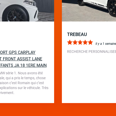
TREBEAU
Il y a 1 semain
RECHERCHE PERSONNALISEE 
SPORT GPS CARPLAY
T FRONT ASSIST LANE
FFANTS JA 18 1ERE MAIN
BMW série 1. Nous avons été
le, qui a pris le temps, chose
aison c’est Romain qui c’est
plications sur le véhicule. Très
 vivement.