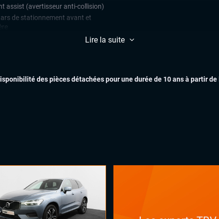
t assist (avertisseur anti-collision)
ars de stationnement avant et
ère
lateur et limiteur de vitesse
Lire la suite
matisation automatique
EXTÉR
arrage mains libres
disponibilité des pièces détachées pour une durée de 10 ans à partir de
x automatiques
on électrique
INTÉR
ges chauffants
ual cockpit (live cockpit, compteur
tal)
ant multifonctions