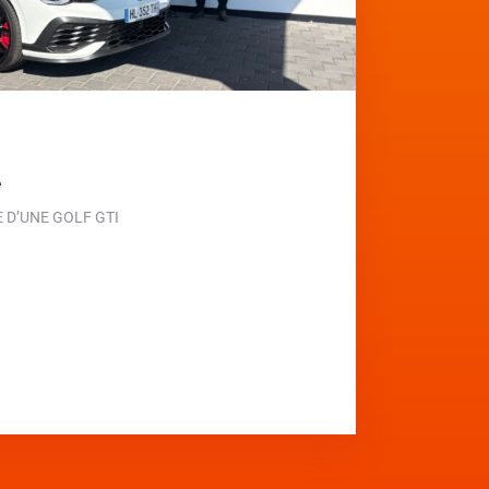
e
D’UNE GOLF GTI