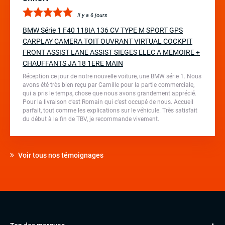
Il y a 6 jours
BMW Série 1 F40 118IA 136 CV TYPE M SPORT GPS
CARPLAY CAMERA TOIT OUVRANT VIRTUAL COCKPIT
FRONT ASSIST LANE ASSIST SIEGES ELEC A MEMOIRE +
CHAUFFANTS JA 18 1ERE MAIN
Réception ce jour de notre nouvelle voiture, une BMW série 1. Nous
avons été très bien reçu par Camille pour la partie commerciale,
qui a pris le temps, chose que nous avons grandement apprécié.
Pour la livraison c’est Romain qui c’est occupé de nous. Accueil
parfait, tout comme les explications sur le véhicule. Très satisfait
du début à la fin de TBV, je recommande vivement.
Voir tous nos témoignages