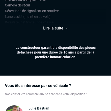
Caméra de recul
Détections de signalisation routière
Lane assist (maintien de voie)
Régulateur et limiteur de vitesse
Lire la suite
CONFORT
Climatisation automatique
Démarrage mains libres
Le constructeur garantit la disponibilité des pièces
Sièges chauffants
détachées pour une durée de 10 ans à partir de la
Virtual cockpit (live cockpit, compteur digital)
première immatriculation.
Volant multifonctions
ÉLECTRONIQUE
Carplay (Apple carplay, Android auto, MirrorLink, système
embarqué)
Vous êtes intéressé par ce véhicule ?
Dynamic Select, Drive Select (sélection du mode de conduite)
Grand GPS
Nos conseillers commerciaux se tiennent à votre disposition :
Ordinateur de bord
Systeme Hifi Burmester
Julie Bastian
Téléphone Bluetooth