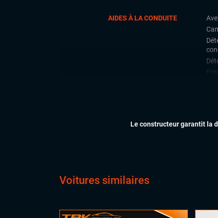
AIDES À LA CONDUITE
Ave
Cam
Déte
con
Déte
Fron
Lan
Limi
Rad
arri
Le constructeur garantit la 
Rég
CONFORT
Cli
Dém
Ess
Voitures similaires
Feu
Hay
Siè
Virt