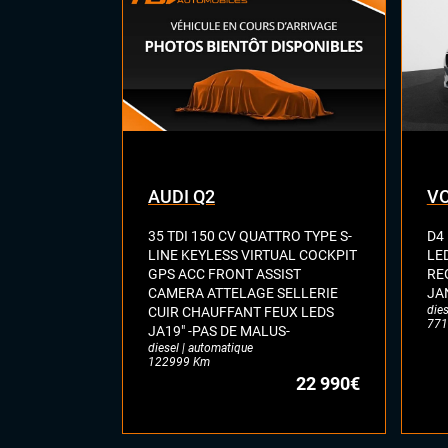
digi
Vol
AUDI Q2
VO
35 TDI 150 CV QUATTRO TYPE S-
D4
LINE KEYLESS VIRTUAL COCKPIT
LE
GPS ACC FRONT ASSIST
RE
CAMERA ATTELAGE SELLERIE
JA
dies
CUIR CHAUFFANT FEUX LEDS
771
JA19" -PAS DE MALUS-
diesel | automatique
122999 Km
22 990€