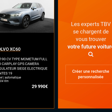
tal)
ant multifonctions
Les experts TBV
se chargent de
vous trouver
votre future voitur
LVO XC60
 190 CV TYPE MOMETUM FULL
D CARPLAY GPS CAMERA
GULATEUR SIEGE ELECTRIQUE
Créer une recherche
NTES 19
personnalisée
el | automatique
04 Km
29 990€