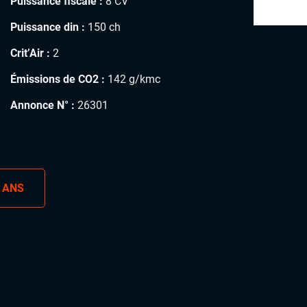
Puissance fiscale :
8 CV
Puissance din :
150 ch
Crit’Air :
2
Émissions de CO2 :
142 g/kmc
Annonce N° :
26301
 ANS