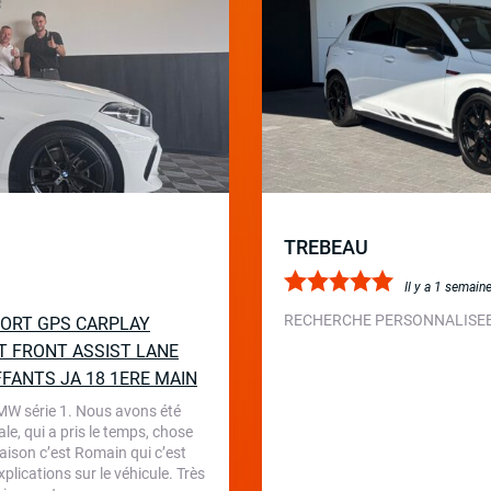
TREBEAU
Il y a 1 semain
RECHERCHE PERSONNALISEE 
SPORT GPS CARPLAY
T FRONT ASSIST LANE
FFANTS JA 18 1ERE MAIN
BMW série 1. Nous avons été
le, qui a pris le temps, chose
aison c’est Romain qui c’est
plications sur le véhicule. Très