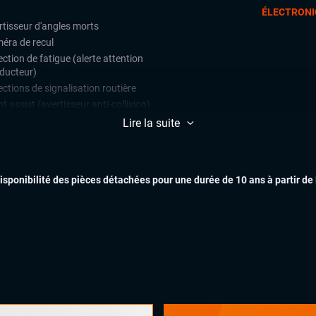
ÉLECTRONI
rtisseur d'angles morts
éra de recul
ction de fatigue (alerte attention
ducteur)
ctions de signalisation routière
t assist (avertisseur anti-collision)
e assist (maintien de voie)
Lire la suite
teur de vitesse
ars de stationnement avant et
ère
EXTÉR
disponibilité des pièces détachées pour une durée de 10 ans à partir de
ulateur de vitesse
matisation automatique multizones
arrage mains libres
INTÉR
uie-glaces automatiques
x automatiques
on électrique
ges chauffants
ual cockpit (live cockpit, compteur