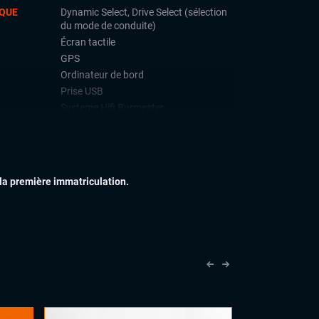
QUE
Dynamic Select, Drive Select (sélection
du mode de conduite)
Écran tactile
GPS
Ordinateur de bord
Prise USB
Systeme Hifi Burmester
Système Start and Stop
Téléphone Bluetooth
IEUR
Feux full LED
 la première immatriculation.
Jantes alu
Toit ouvrant panoramique
IEUR
Accoudoir central
Commandes au volant
Eclairage d'ambiance
Palettes au volant
Sellerie semi cuir
Volant cuir