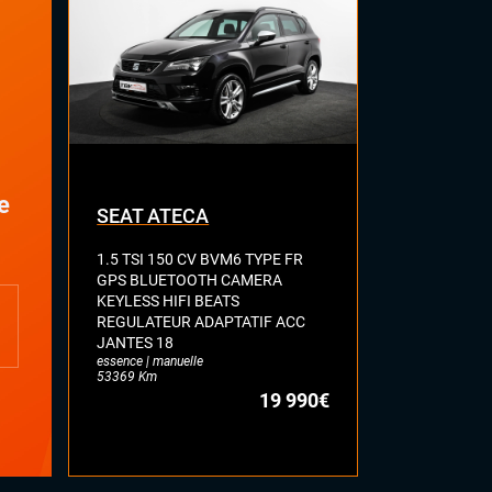
e
SEAT ATECA
VOLKSWA
1.5 TSI 150 CV BVM6 TYPE FR
2.0 BI-TDI 
GPS BLUETOOTH CAMERA
R LINE TOI
KEYLESS HIFI BEATS
FULL CUIR 
REGULATEUR ADAPTATIF ACC
DYNAUDIO 
JANTES 18
ATTELAGE E
essence | manuelle
diesel | automa
53369 Km
77113 Km
19 990€