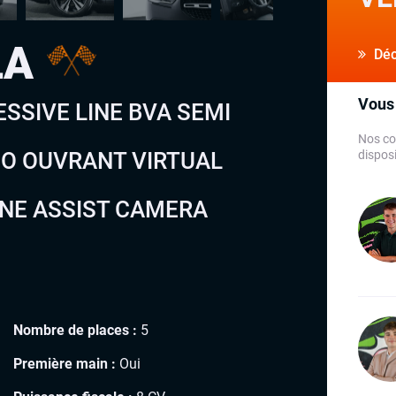
LA
Déco
Vous 
ESSIVE LINE BVA SEMI
Nos co
NO OUVRANT VIRTUAL
disposi
ANE ASSIST CAMERA
Nombre de places :
5
Première main :
Oui