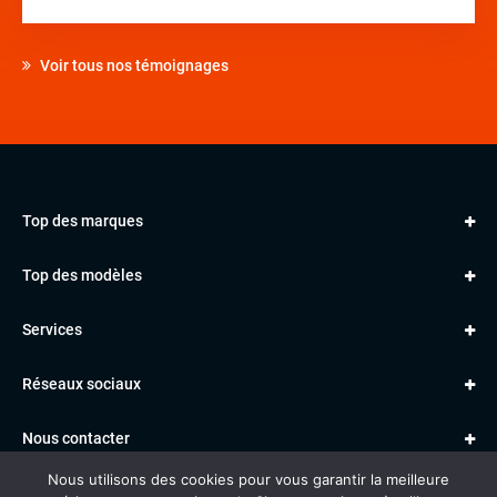
Voir tous nos témoignages
Top des marques
AUDI
Top des modèles
VOLKSWAGEN
Golf
MERCEDES
Services
Classe A
BMW
Jantes et pneus
Série 1
PORSCHE
Réseaux sociaux
Le garage TBV
A3
PEUGEOT
Paiement en ligne
Q3
RENAULT
Nous contacter
Location TBV
Nous utilisons des cookies pour vous garantir la meilleure
Données personnelles
Mentions légales
Voitures vendues