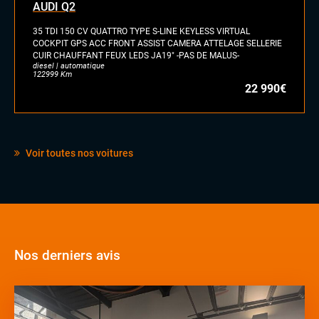
AUDI Q2
Sellerie Cuir Alcantara
Volant méplat
35 TDI 150 CV QUATTRO TYPE S-LINE KEYLESS VIRTUAL
COCKPIT GPS ACC FRONT ASSIST CAMERA ATTELAGE SELLERIE
EXTÉRIEUR
CUIR CHAUFFANT FEUX LEDS JA19" -PAS DE MALUS-
diesel | automatique
Attelage électrique
122999 Km
Feux full LED
22 990€
Voir toutes nos voitures
Nos derniers avis