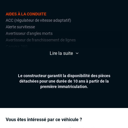
AIDES À LA CONDUITE
ACC (régulateur de vitesse adaptatif)
Alerte survitesse
Avertisseur d'angles morts
Avertisseur de franchissement de lignes
Caméra 360
Lire la suite
Détections de signalisation routière
Front assist (avertisseur anti-collision)
Radars de stationnement avant et arrière
Régulateur et limiteur de vitesse
Le constructeur garantit la disponibilité des pièces
détachées pour une durée de 10 ans à partir de la
CONFORT
première immatriculation.
Accès et démarrage mains libres
Climatisation automatique
Essuie-glaces automatiques
Feux automatiques
Hayon électrique
Vous êtes intéressé par ce véhicule ?
Sièges chauffants