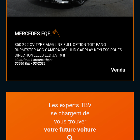
diesel
essence
essence/ethanol
MERCEDES EQE
électrique
hybride
350 292 CV TYPE AMG-LINE FULL OPTION TOIT PANO
GPL
BURMESTER ACC CAMERA 360 HUD CARPLAY KEYLESS ROUES
DIRECTIONELLES LED JA 19 !!
autre
électrique | automatique
30560 Km - 03/2023
Vendu
Les experts TBV
se chargent de
vous trouver
votre future voiture