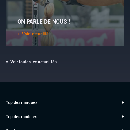
ON PARLE DE NOUS !
Voir l'actualité
Voir toutes les actualités
Top des marques
AUDI
Top des modèles
VOLKSWAGEN
Golf
MERCEDES