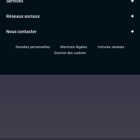
Services
Classe A
BMW
Jantes et pneus
Série 1
PORSCHE
Réseaux sociaux
Le garage TBV
A3
PEUGEOT
Paiement en ligne
Q3
RENAULT
Nous contacter
Location TBV
Données personnelles
Mentions légales
Voitures vendues
Gestion des cookies