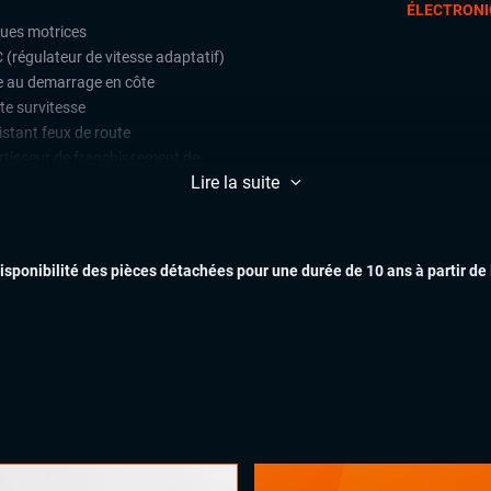
ÉLECTRONI
oues motrices
 (régulateur de vitesse adaptatif)
e au demarrage en côte
te survitesse
istant feux de route
rtisseur de franchissement de
es
Lire la suite
éra 360
ction de fatigue (alerte attention
ducteur)
EXTÉR
disponibilité des pièces détachées pour une durée de 10 ans à partir de
ctions de signalisation routière
t assist (avertisseur anti-collision)
ars de stationnement avant et
ère
lateur et limiteur de vitesse
matisation automatique multizones
INTÉR
arrage mains libres
uie-glaces automatiques