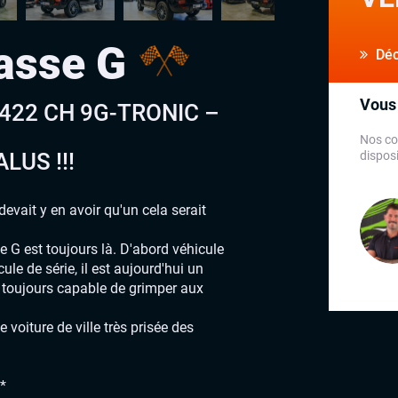
asse G
Déco
Vous 
 422 CH 9G-TRONIC –
Nos co
LUS !!!
disposi
devait y en avoir qu'un cela serait
se G est toujours là. D'abord véhicule
ule de série, il est aujourd'hui un
s toujours capable de grimper aux
voiture de ville très prisée des
*