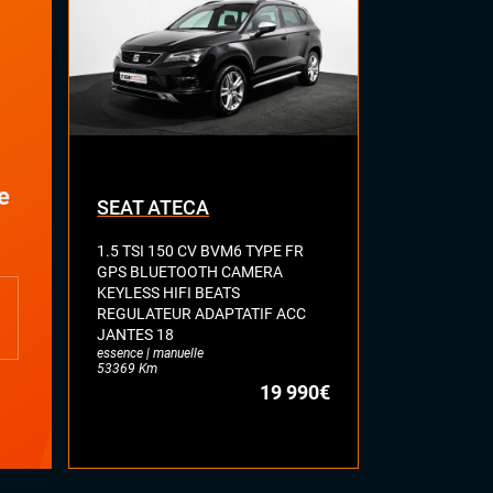
Eclairage d'ambiance
Palettes au volant
Sellerie cuir
Volant cuir
e
SEAT ATECA
VOLKSWA
1.5 TSI 150 CV BVM6 TYPE FR
2.0 BI-TDI 
GPS BLUETOOTH CAMERA
R LINE TOI
KEYLESS HIFI BEATS
FULL CUIR 
REGULATEUR ADAPTATIF ACC
DYNAUDIO 
JANTES 18
ATTELAGE E
essence | manuelle
diesel | automa
53369 Km
77113 Km
19 990€