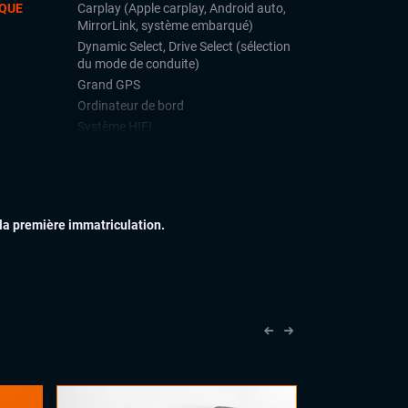
QUE
Carplay (Apple carplay, Android auto,
MirrorLink, système embarqué)
Dynamic Select, Drive Select (sélection
du mode de conduite)
Grand GPS
Ordinateur de bord
Système HIFI
Système Start and Stop
Téléphone Bluetooth
IEUR
Attelage amovible
 la première immatriculation.
Feux adaptatifs
Feux full LED
Jantes alu
Toit ouvrant panoramique
Vitres arrières surteintées
IEUR
Accoudoir central
Ciel de toit alcantara
Commandes au volant