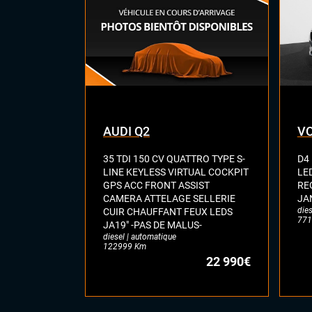
Feu
Siè
Siè
Siè
Sièg
Virt
digi
Vol
AUDI Q2
VO
35 TDI 150 CV QUATTRO TYPE S-
D4
LINE KEYLESS VIRTUAL COCKPIT
LE
GPS ACC FRONT ASSIST
RE
CAMERA ATTELAGE SELLERIE
JA
dies
CUIR CHAUFFANT FEUX LEDS
771
JA19" -PAS DE MALUS-
diesel | automatique
122999 Km
22 990€