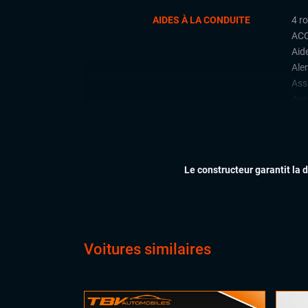
AIDES À LA CONDUITE
4 r
ACC
Aid
Aler
Ass
Ave
lign
Cam
Déte
con
Le constructeur garantit la 
Déte
Fron
Rad
arri
Régu
Voitures similaires
CONFORT
Cli
Dém
Ess