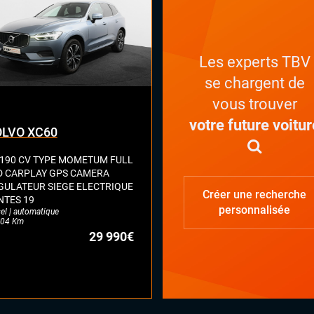
x automatiques
ges chauffants avant et arrière
ges électriques à mémoire
ges massants
Les experts TBV
es ventilés
se chargent de
ual cockpit (live cockpit, compteur
tal)
vous trouver
ant multifonctions
votre future voitur
LVO XC60
 190 CV TYPE MOMETUM FULL
D CARPLAY GPS CAMERA
GULATEUR SIEGE ELECTRIQUE
Créer une recherche
NTES 19
personnalisée
el | automatique
04 Km
29 990€