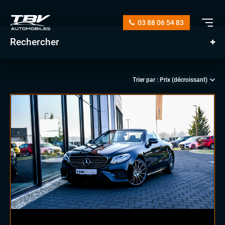
03 88 06 54 83
Rechercher
manuelle
automatique
diesel
essence