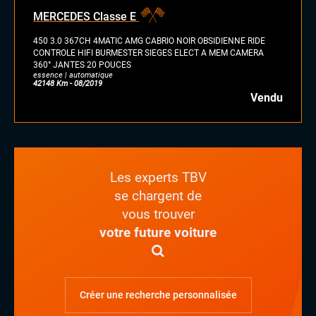
essence/ethanol
MERCEDES Classe E
électrique
hybride
450 3.0 367CH 4MATIC AMG CABRIO NOIR OBSIDIENNE RIDE
GPL
CONTROLE HIFI BURMESTER SIEGES ELECT A MEM CAMERA
360° JANTES 20 POUCES
autre
essence | automatique
42148 Km - 08/2019
Vendu
Les experts TBV
se chargent de
vous trouver
votre future voiture
Créer une recherche personnalisée