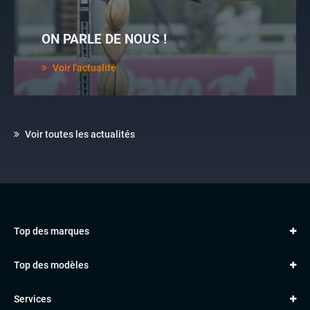
ON PARLE DE NOUS !
Voir l'actualité
Voir toutes les actualités
Top des marques
AUDI
Top des modèles
VOLKSWAGEN
Golf
MERCEDES
Services
Classe A
BMW