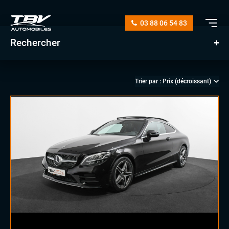
03 88 06 54 83
Rechercher
manuelle
automatique
diesel
essence