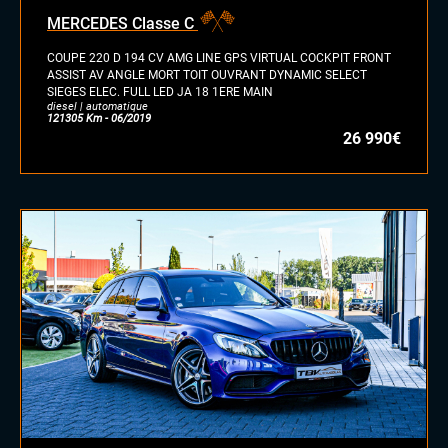
essence/ethanol
MERCEDES Classe C
électrique
hybride
COUPE 220 D 194 CV AMG LINE GPS VIRTUAL COCKPIT FRONT
GPL
ASSIST AV ANGLE MORT TOIT OUVRANT DYNAMIC SELECT
SIEGES ELEC. FULL LED JA 18 1ERE MAIN
autre
diesel | automatique
121305 Km - 06/2019
26 990€