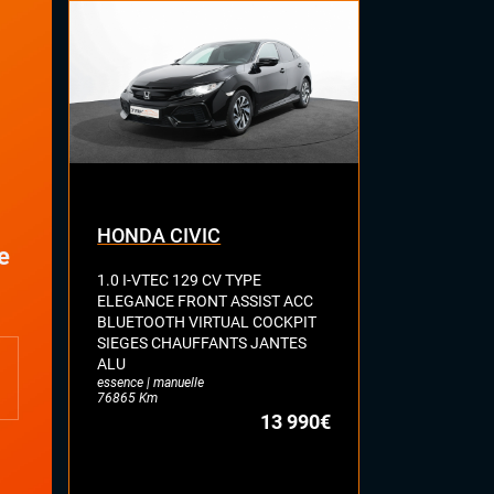
Commandes au volant
Eclairage d'ambiance
Palettes au volant
Rétroviseur intérieur jour/nuit
automatique
Rétroviseurs électriques
Sellerie cuir
Vitres électriques
Volant cuir
HONDA CIVIC
AUDI A3
e
1.0 I-VTEC 129 CV TYPE
SPORTBACK 
ELEGANCE FRONT ASSIST ACC
MILD HYBRID
BLUETOOTH VIRTUAL COCKPIT
CAMERA KEY
SIEGES CHAUFFANTS JANTES
COCKPIT HA
ALU
SELLERIE C
essence | manuelle
CHAUFFANT
76865 Km
LUMINEUSE 
13 990€
VOLANT MEP
18'
essence | auto
35234 Km