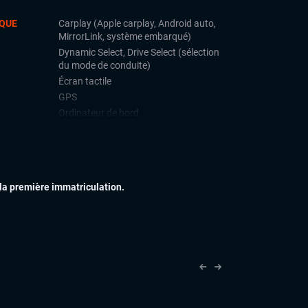
QUE
Carplay (Apple carplay, Android auto,
MirrorLink, système embarqué)
Dynamic Select, Drive Select (sélection
du mode de conduite)
Écran tactile
GPS
Ordinateur de bord
Prise USB
Systeme Hifi Burmester
Système Start and Stop
Téléphone Bluetooth
 la première immatriculation.
IEUR
Feux de jour à LED
Feux full LED
Jantes alu
Toit ouvrant
Vitres arrières surteintées
IEUR
Accoudoir central