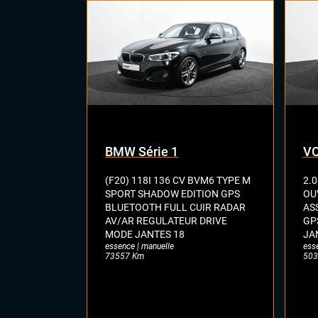
Siè
Siè
Virt
digi
Vol
BMW Série 1
VO
(F20) 118I 136 CV BVM6 TYPE M
2.0
SPORT SHADOW EDITION GPS
OU
BLUETOOTH FULL CUIR RADAR
AS
AV/AR REGULATEUR DRIVE
GP
MODE JANTES 18
JA
essence | manuelle
ess
73557 Km
503