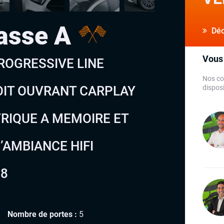
asse A
Déco
Vous 
PROGRESSIVE LINE
Nos co
OIT OUVRANT CARPLAY
disposi
TRIQUE A MEMOIRE ET
’AMBIANCE HIFI
18
Nombre de portes :
5