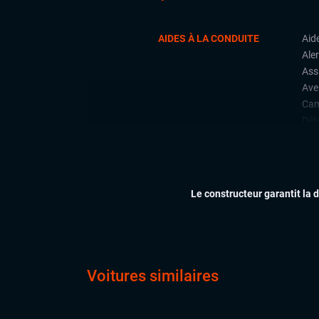
AIDES À LA CONDUITE
Aid
Aler
Ass
Ave
Cam
Déte
con
Fron
Lan
Rad
Le constructeur garantit la 
arri
Régu
CONFORT
Cli
Dém
Voitures similaires
Ess
Feu
Rég