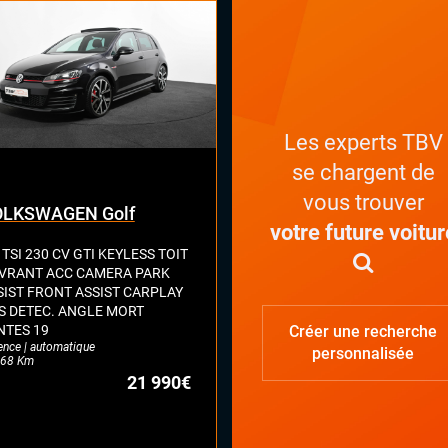
ges chauffants
ges électriques à mémoire
ual cockpit (live cockpit, compteur
tal)
ant multifonctions
Les experts TBV
se chargent de
vous trouver
LKSWAGEN Golf
votre future voitur
 TSI 230 CV GTI KEYLESS TOIT
VRANT ACC CAMERA PARK
SIST FRONT ASSIST CARPLAY
S DETEC. ANGLE MORT
NTES 19
Créer une recherche
ence | automatique
personnalisée
68 Km
21 990€