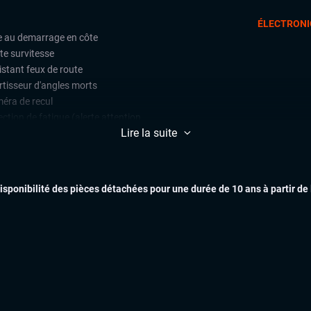
ÉLECTRONI
e au demarrage en côte
te survitesse
istant feux de route
rtisseur d'angles morts
éra de recul
ction de fatigue (alerte attention
ducteur)
Lire la suite
t assist (avertisseur anti-collision)
e assist (maintien de voie)
ars de stationnement avant et
disponibilité des pièces détachées pour une durée de 10 ans à partir de
ère
lateur et limiteur de vitesse
EXTÉR
matisation automatique multizones
arrage mains libres
uie-glaces automatiques
x automatiques
lage électrique des lombaires
INTÉR