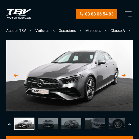
03 88 06 54 83
Accueil TBV
Voitures
Occasions
Mercedes
Classe A
20