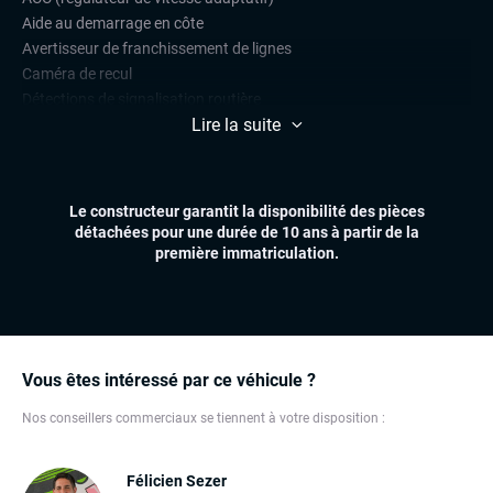
Aide au demarrage en côte
Avertisseur de franchissement de lignes
Caméra de recul
Détections de signalisation routière
Lire la suite
Lane assist (maintien de voie)
Limiteur de vitesse
Park Assist
Radars de stationnement avant et arrière
Le constructeur garantit la disponibilité des pièces
Régulateur de vitesse
détachées pour une durée de 10 ans à partir de la
première immatriculation.
CONFORT
Accès mains libres
Climatisation automatique
Démarrage mains libres
Feux automatiques
Vous êtes intéressé par ce véhicule ?
Réglage électrique des lombaires
Nos conseillers commerciaux se tiennent à votre disposition :
Sièges chauffants
Virtual cockpit (live cockpit, compteur digital)
Volant multifonctions
Félicien Sezer