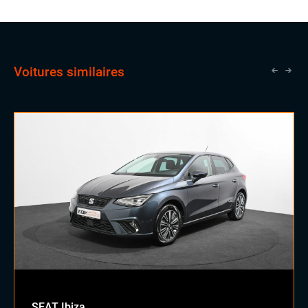
vendeurs expérimentés, une opportunité qui lui ouvrira
Vitres électriques
les portes vers un avenir prometteur en tant que
Volant cuir
commercial.
Voitures similaires
SEAT Ibiza