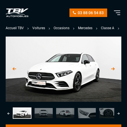
03 88 06 54 83
Accueil TBV
Voitures
Occasions
Mercedes
Classe A
20