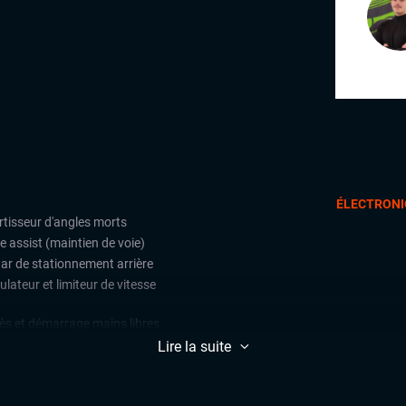
ÉLECTRONI
rtisseur d'angles morts
e assist (maintien de voie)
ar de stationnement arrière
lateur et limiteur de vitesse
ès et démarrage mains libres
matisation
Lire la suite
x automatiques
EXTÉR
ges chauffants