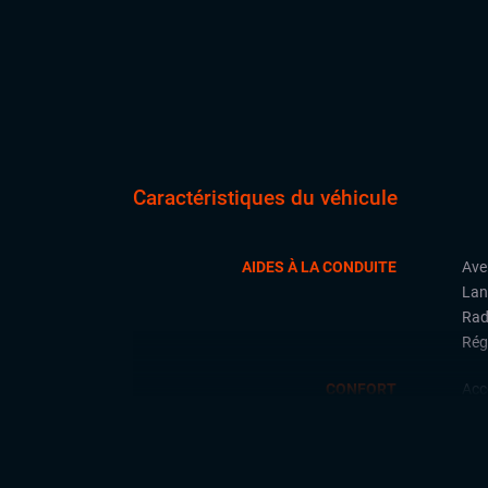
Caractéristiques du véhicule
AIDES À LA CONDUITE
Ave
Lan
Rad
Régu
CONFORT
Acc
Cli
Feu
Siè