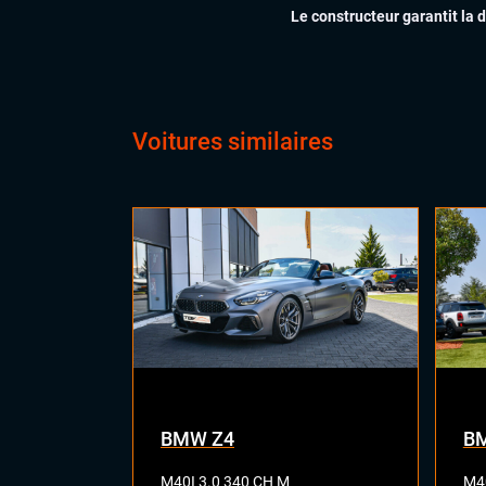
Vol
Le constructeur garantit la 
Voitures similaires
BMW Z4
B
M40I 3.0 340 CH M
M40