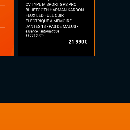
CV TYPE M SPORT GPS PRO
SANTORI BL
BLUETOOTH HARMAN KARDON
CAMERA SIE
FEUX LED FULL CUIR
MEMOIRE PA
ELECTRIQUE A MEMOIRE
JA 20 P GYR
essence | auto
JANTES 18 - PAS DE MALUS -
48612 Km
essence | automatique
110310 Km
21 990€