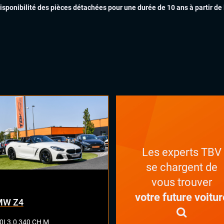
ant multifonctions
disponibilité des pièces détachées pour une durée de 10 ans à partir de
INTÉR
Les experts TBV
se chargent de
vous trouver
votre future voitur
MW Z4
I 3.0 340 CH M