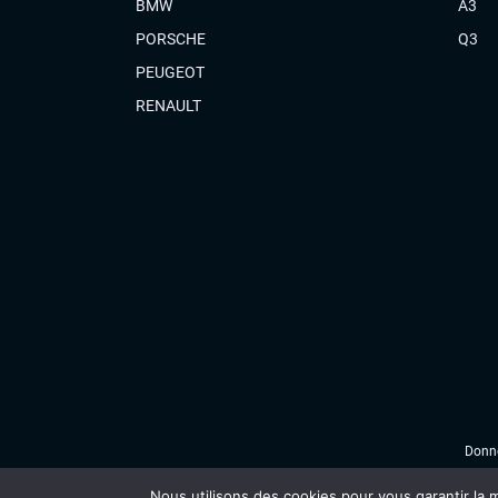
BMW
A3
PORSCHE
Q3
PEUGEOT
RENAULT
Donné
Nous utilisons des cookies pour vous garantir la m