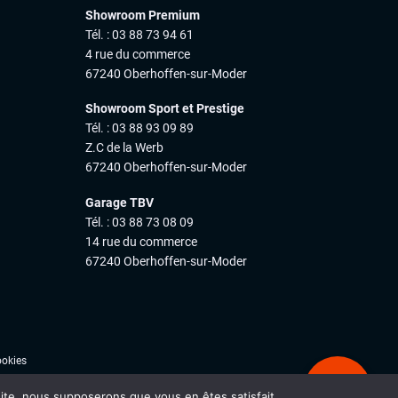
Showroom Premium
Tél. : 03 88 73 94 61
4 rue du commerce
67240 Oberhoffen-sur-Moder
Showroom Sport et Prestige
Tél. : 03 88 93 09 89
Z.C de la Werb
67240 Oberhoffen-sur-Moder
Garage TBV
Tél. : 03 88 73 08 09
14 rue du commerce
67240 Oberhoffen-sur-Moder
ookies
Ale
 site, nous supposerons que vous en êtes satisfait.