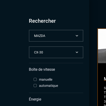
Rechercher
Boîte de vitesse
manuelle
automatique
S
T
T
Énergie
3
h