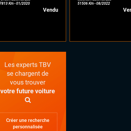
7813 Km - 01/2020
51506 Km - 08/2022
Vendu
Ve
Les experts TBV
se chargent de
vous trouver
votre future voiture
Créer une recherche
personnalisée