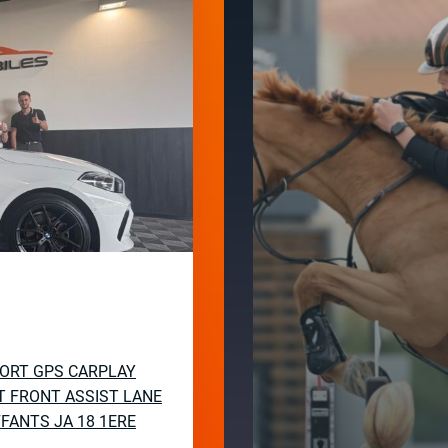
SPORT GPS CARPLAY
T FRONT ASSIST LANE
FANTS JA 18 1ERE