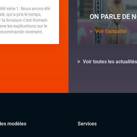
BMW série 1. Nous avons été
e, qui a pris le temps,
ON PARLE DE N
la livraison c’est Romain
me les explications sur le
Voir l'actualité
 je recommande vivement.
Voir toutes les actualités
des modèles
Services