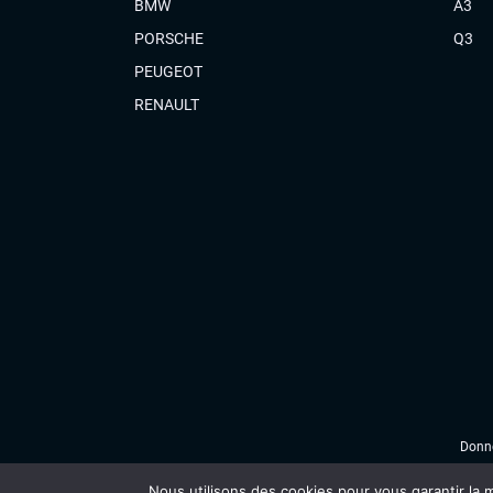
BMW
A3
PORSCHE
Q3
PEUGEOT
RENAULT
Donné
Nous utilisons des cookies pour vous garantir la m