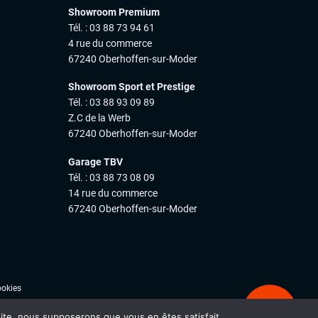
Showroom Premium
Tél. : 03 88 73 94 61
4 rue du commerce
67240 Oberhoffen-sur-Moder
Showroom Sport et Prestige
Tél. : 03 88 93 09 89
Z.C de la Werb
67240 Oberhoffen-sur-Moder
Garage TBV
Tél. : 03 88 73 08 09
14 rue du commerce
67240 Oberhoffen-sur-Moder
ookies
Ale
 site, nous supposerons que vous en êtes satisfait.