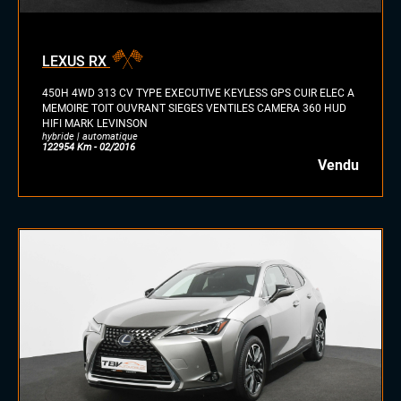
diesel
essence
essence/ethanol
LEXUS RX
électrique
hybride
450H 4WD 313 CV TYPE EXECUTIVE KEYLESS GPS CUIR ELEC A
GPL
MEMOIRE TOIT OUVRANT SIEGES VENTILES CAMERA 360 HUD
HIFI MARK LEVINSON
autre
hybride | automatique
122954 Km - 02/2016
Vendu