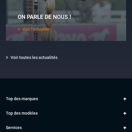
ON PARLE DE NOUS !
Voir l'actualité
Voir toutes les actualités
Top des marques
AUDI
Top des modèles
VOLKSWAGEN
Golf
MERCEDES
Services
Classe A
BMW