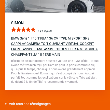
SIMON
Il y a 3 jours
BMW Série 1 F40 118IA 136 CV TYPE M SPORT GPS
CARPLAY CAMERA TOIT OUVRANT VIRTUAL COCKPIT
FRONT ASSIST LANE ASSIST SIEGES ELEC A MEMOIRE +
CHAUFFANTS JA 18 1ERE MAIN
Réception ce jour de notre nouvelle voiture, une BMW série 1. Nous
avons été très bien reçu par Camille pour la partie commerciale,
qui a pris le temps, chose que nous avons grandement apprécié.
Pour la livraison c’est Romain qui c’est occupé de nous. Accueil
parfait, tout comme les explications sur le véhicule. Très satisfait
du début à la fin de TBV, je recommande vivement.
Voir tous nos témoignages