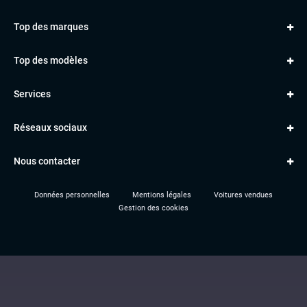
Top des marques
AUDI
Top des modèles
VOLKSWAGEN
Golf
MERCEDES
Services
Classe A
BMW
Jantes et pneus
Série 1
PORSCHE
Réseaux sociaux
Le garage TBV
A3
PEUGEOT
Paiement en ligne
Q3
RENAULT
Nous contacter
Location TBV
Données personnelles
Mentions légales
Voitures vendues
Gestion des cookies