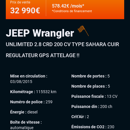
Prix de vente
578.42€ /mois*
32 990€
*Conditions de financement
JEEP Wrangler
UNLIMITED 2.8 CRD 200 CV TYPE SAHARA CUIR
REGULATEUR GPS ATTELAGE !!
Mise en circulation :
Nombre de portes :
5
03/08/2015
Nombre de places :
5
Kilométrage :
115532 km
Puissance fiscale :
13 CV
Numéro de police :
259
Puissance din :
200 ch
Énergie :
diesel
Crit’Air :
2
Boîte de vitesse :
Émissions de CO2 :
230
automatique