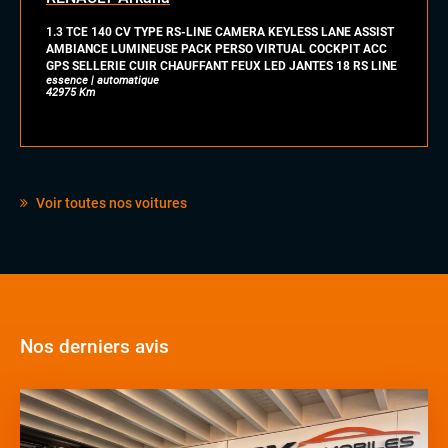
Pack Carbone
1.3 TCE 140 CV TYPE RS-LINE CAMERA KEYLESS LANE ASSIST
Palettes au volant
AMBIANCE LUMINEUSE PACK PERSO VIRTUAL COCKPIT ACC
Rétroviseurs électriques
GPS SELLERIE CUIR CHAUFFANT FEUX LED JANTES 18 RS LINE
Sellerie cuir
essence | automatique
42975 Km
Stores pare soleil
Vitres électriques
Voir toutes nos voitures
Nos derniers avis