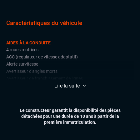
Caractéristiques du véhicule
AIDES À LA CONDUITE
4 roues motrices
ACC (régulateur de vitesse adaptatif)
Alerte survitesse
Avertisseur d'angles morts
Avertisseur de franchissement de lignes
Lire la suite
Caméra de recul
Détections de signalisation routière
Front assist (avertisseur anti-collision)
Radars de stationnement avant et arrière
Le constructeur garantit la disponibilité des pièces
Régulateur et limiteur de vitesse
détachées pour une durée de 10 ans à partir de la
première immatriculation.
CONFORT
Accès et démarrage mains libres