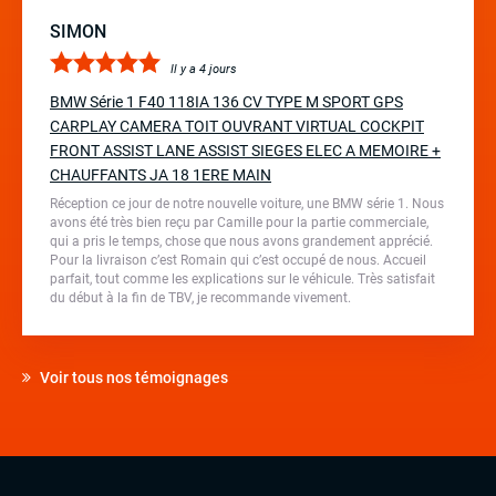
SIMON
Il y a 4 jours
BMW Série 1 F40 118IA 136 CV TYPE M SPORT GPS
CARPLAY CAMERA TOIT OUVRANT VIRTUAL COCKPIT
FRONT ASSIST LANE ASSIST SIEGES ELEC A MEMOIRE +
CHAUFFANTS JA 18 1ERE MAIN
Réception ce jour de notre nouvelle voiture, une BMW série 1. Nous
avons été très bien reçu par Camille pour la partie commerciale,
qui a pris le temps, chose que nous avons grandement apprécié.
Pour la livraison c’est Romain qui c’est occupé de nous. Accueil
parfait, tout comme les explications sur le véhicule. Très satisfait
du début à la fin de TBV, je recommande vivement.
Voir tous nos témoignages