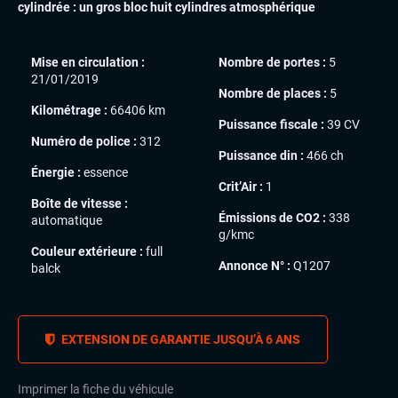
cylindrée : un gros bloc huit cylindres atmosphérique
Mise en circulation :
Nombre de portes :
5
21/01/2019
Nombre de places :
5
Kilométrage :
66406 km
Puissance fiscale :
39 CV
Numéro de police :
312
Puissance din :
466 ch
Énergie :
essence
Crit’Air :
1
Boîte de vitesse :
Émissions de CO2 :
338
automatique
g/kmc
Couleur extérieure :
full
Annonce N° :
Q1207
balck
EXTENSION DE GARANTIE JUSQU’À 6 ANS
Imprimer la fiche du véhicule