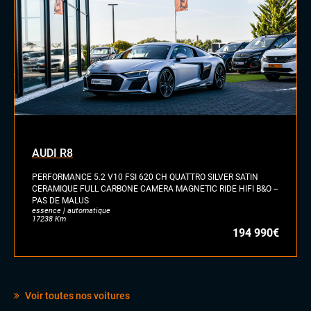
EXTÉRIEUR
Anti-brouillards
Feux de jour à LED
Feux full LED
Jantes alu
Marche pied
Toit ouvrant panoramique
INTÉRIEUR
Accoudoir central
AUDI R8
Commandes au volant
PERFORMANCE 5.2 V10 FSI 620 CH QUATTRO SILVER SATIN
Eclairage d'ambiance
CERAMIQUE FULL CARBONE CAMERA MAGNETIC RIDE HIFI B&O --
Pack Carbone
PAS DE MALUS
Palettes au volant
essence | automatique
17238 Km
Sellerie semi cuir
194 990€
Stores pare soleil
Volant cuir
Voir toutes nos voitures