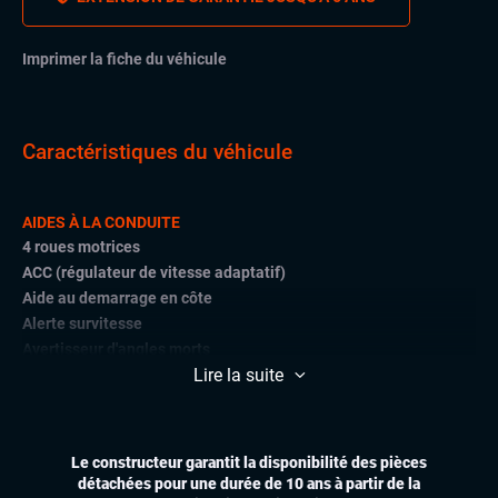
Imprimer la fiche du véhicule
Caractéristiques du véhicule
AIDES À LA CONDUITE
4 roues motrices
ACC (régulateur de vitesse adaptatif)
Aide au demarrage en côte
Alerte survitesse
Avertisseur d'angles morts
Lire la suite
Avertisseur de franchissement de lignes
Caméra de recul
Front assist (avertisseur anti-collision)
Lane assist (maintien de voie)
Le constructeur garantit la disponibilité des pièces
Park Assist
détachées pour une durée de 10 ans à partir de la