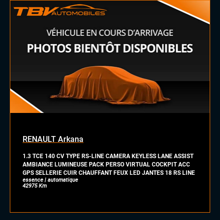
Prise USB
Prises auxiliaires
Système Hi-fi HARMAN/KARDON
Système Start and Stop
Téléphone Bluetooth
EXTÉRIEUR
Anti-brouillards
Feux de jour à LED
Jantes alu
Rétroviseurs dégivrants
Toit ouvrant panoramique
RENAULT Arkana
INTÉRIEUR
1.3 TCE 140 CV TYPE RS-LINE CAMERA KEYLESS LANE ASSIST
Accoudoir central
AMBIANCE LUMINEUSE PACK PERSO VIRTUAL COCKPIT ACC
Pack Carbone
GPS SELLERIE CUIR CHAUFFANT FEUX LED JANTES 18 RS LINE
Palettes au volant
essence | automatique
42975 Km
Sellerie Cuir Alcantara
Sellerie semi cuir
Vitres électriques