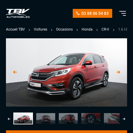
03 88 06 54 83
Accueil TBV
Voitures
Occasions
Honda
CR-V
1.6 I-D