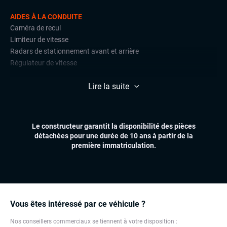
AIDES À LA CONDUITE
Caméra de recul
Limiteur de vitesse
Radars de stationnement avant et arrière
Régulateur de vitesse
CONFORT
Lire la suite
Accès et démarrage mains libres
Climatisation automatique multizones
Essuie-glaces automatiques
Le constructeur garantit la disponibilité des pièces
Feux automatiques
détachées pour une durée de 10 ans à partir de la
Hayon électrique
première immatriculation.
Sièges chauffants
Sièges électriques à mémoire
Volant multifonctions
ÉLECTRONIQUE
Vous êtes intéressé par ce véhicule ?
Écran tactile
Nos conseillers commerciaux se tiennent à votre disposition :
GPS