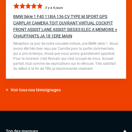
Il y a 4 jours
BMW Série 1 F40 118IA 136 CV TYPE M SPORT GPS
CARPLAY CAMERA TOIT OUVRANT VIRTUAL COCKPIT
FRONT ASSIST LANE ASSIST SIEGES ELEC A MEMOIRE +
CHAUFFANTS JA 18 1ERE MAIN
Réception ce jour de notre nouvelle voiture, une BMW série 1. Nous
avons été très bien reçu par Camille pour la partie commerciale,
qui a pris le temps, chose que nous avons grandement apprécié.
Pour la livraison c’est Romain qui c’est occupé de nous. Accueil
parfait, tout comme les explications sur le véhicule. Très satisfait
du début à la fin de TBV, je recommande vivement.
Voir tous nos témoignages
Top des marques