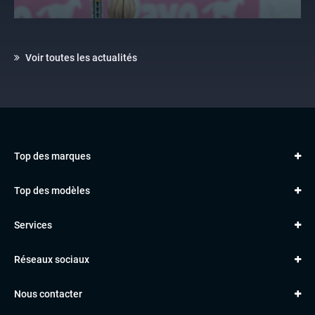
Voir toutes les actualités
Top des marques
AUDI
Top des modèles
VOLKSWAGEN
Golf
MERCEDES
Services
Classe A
BMW
Jantes et pneus
Série 1
PORSCHE
Réseaux sociaux
Le garage TBV
A3
PEUGEOT
Paiement en ligne
Q3
RENAULT
Nous contacter
Location TBV