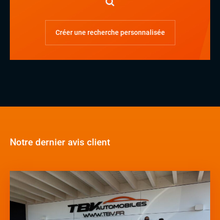
Créer une recherche personnalisée
diesel
essence
essence/ethanol
électrique
hybride
GPL
autre
Notre dernier avis client