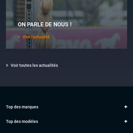
ON PARLE DE NOUS !
Voir l'actualité
Voir toutes les actualités
Top des marques
AUDI
Top des modèles
VOLKSWAGEN
Golf
MERCEDES