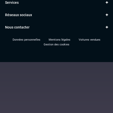
Services
Classe A
BMW
Jantes et pneus
Série 1
PORSCHE
Réseaux sociaux
Le garage TBV
A3
PEUGEOT
Paiement en ligne
Q3
RENAULT
Nous contacter
Location TBV
Données personnelles
Mentions légales
Voitures vendues
Gestion des cookies