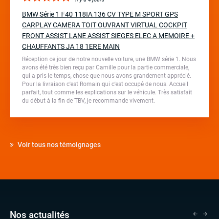
BMW Série 1 F40 118IA 136 CV TYPE M SPORT GPS
CARPLAY CAMERA TOIT OUVRANT VIRTUAL COCKPIT
FRONT ASSIST LANE ASSIST SIEGES ELEC A MEMOIRE +
CHAUFFANTS JA 18 1ERE MAIN
Réception ce jour de notre nouvelle voiture, une BMW série 1. Nous
avons été très bien reçu par Camille pour la partie commerciale,
qui a pris le temps, chose que nous avons grandement apprécié.
Pour la livraison c’est Romain qui c’est occupé de nous. Accueil
parfait, tout comme les explications sur le véhicule. Très satisfait
du début à la fin de TBV, je recommande vivement.
Voir tous nos témoignages
Nos actualités