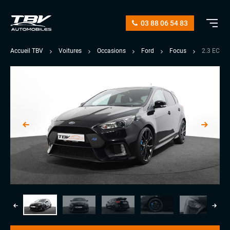
03 88 06 54 83
Accueil TBV
Voitures
Occasions
Ford
Focus
2.3 ECOB