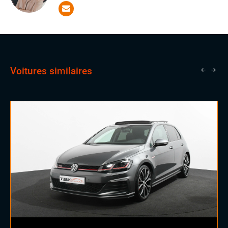
des qualités essentielles pour réussir dans notre
domaine. Il a la chance d'apprendre aux côtés de
vendeurs expérimentés, une opportunité qui lui ouvrira
les portes vers un avenir prometteur en tant que
commercial.
Voitures similaires