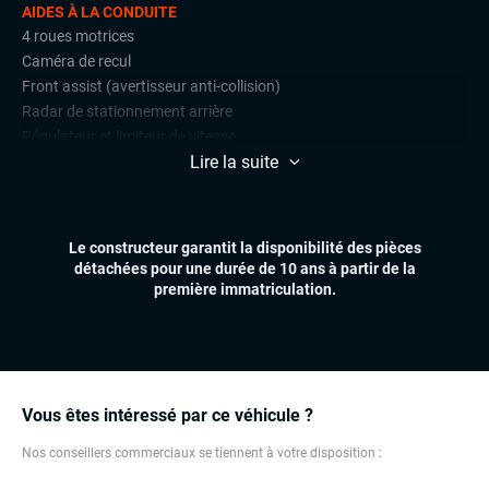
AIDES À LA CONDUITE
4 roues motrices
Caméra de recul
Front assist (avertisseur anti-collision)
Radar de stationnement arrière
Régulateur et limiteur de vitesse
Lire la suite
CONFORT
Accès et démarrage mains libres
Climatisation automatique multizones
Le constructeur garantit la disponibilité des pièces
Essuie-glaces automatiques
détachées pour une durée de 10 ans à partir de la
Feux automatiques
première immatriculation.
Pare-brise chauffant
Sièges chauffants
Volant chauffant
ÉLECTRONIQUE
Vous êtes intéressé par ce véhicule ?
Carplay (Apple carplay, Android auto, MirrorLink, système
embarqué)
Nos conseillers commerciaux se tiennent à votre disposition :
GPS