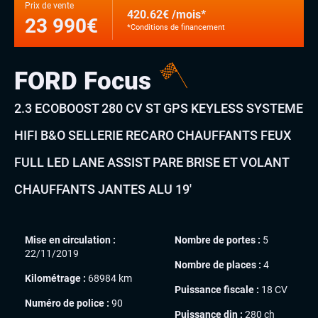
Prix de vente
420.62€ /mois*
23 990€
*Conditions de financement
FORD Focus
2.3 ECOBOOST 280 CV ST GPS KEYLESS SYSTEME
HIFI B&O SELLERIE RECARO CHAUFFANTS FEUX
FULL LED LANE ASSIST PARE BRISE ET VOLANT
CHAUFFANTS JANTES ALU 19′
Mise en circulation :
Nombre de portes :
5
22/11/2019
Nombre de places :
4
Kilométrage :
68984 km
Puissance fiscale :
18 CV
Numéro de police :
90
Puissance din :
280 ch