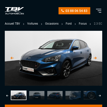
03 88 06 54 83
Accueil TBV
Voitures
Occasions
Ford
Focus
2.3 ECOB