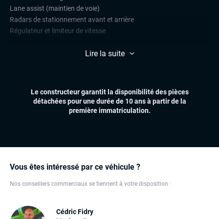
Lane assist (maintien de voie)
Radars de stationnement avant et arrière
Régulateur et limiteur de vitesse
CONFORT
Lire la suite
Accès et démarrage mains libres
Climatisation automatique multizones
Essuie-glaces automatiques
Le constructeur garantit la disponibilité des pièces
Feux automatiques
détachées pour une durée de 10 ans à partir de la
Pare-brise chauffant
première immatriculation.
Sièges chauffants
Volant chauffant
Volant multifonctions
ÉLECTRONIQUE
Vous êtes intéressé par ce véhicule ?
Dynamic Select, Drive Select (sélection du mode de conduite)
Nos conseillers commerciaux se tiennent à votre disposition :
Écran tactile
GPS
Ordinateur de bord
Cédric Fidry
Prise USB