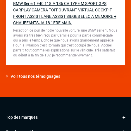
BMW Série 1 F40 118IA 136 CV TYPE M SPORT GPS
CARPLAY CAMERA TOIT OUVRANT VIRTUAL COCKPIT
FRONT ASSIST LANE ASSIST SIEGES ELEC A MEMOIRE +
CHAUFFANTS JA 18 1ERE MAIN
Réception ce jour de notre nouvelle voiture, une BMW série 1. Nous
avons été très bien reçu par Camille pour la partie commerciale,
qui a pris le temps, chose que nous avons grandement apprécié.
Pour la livraison c’est Romain qui c’est occupé de nous. Accueil
parfait, tout comme les explications sur le véhicule. Très satisfait
du début à la fin de TBV, je recommande vivement.
Voir tous nos témoignages
Top des marques
AUDI