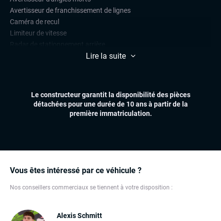
Avertisseur de franchissement de lignes
Caméra de recul
Limiteur de vitesse
Radar de stationnement arrière
Lire la suite
Régulateur de vitesse
CONFORT
Climatisation automatique
Le constructeur garantit la disponibilité des pièces
Démarrage mains libres
détachées pour une durée de 10 ans à partir de la
Essuie-glaces automatiques
première immatriculation.
Feux automatiques
Pare-brise chauffant
Sièges chauffants
Volant chauffant
Volant multifonctions
Vous êtes intéressé par ce véhicule ?
Nos conseillers commerciaux se tiennent à votre disposition :
ÉLECTRONIQUE
Carplay (Apple carplay, Android auto, MirrorLink, système
embarqué)
Alexis Schmitt
Dynamic Select, Drive Select (sélection du mode de conduite)