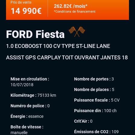
Prix de vente
262.82€ /mois*
14 990€
*Conditions de financement
FORD Fiesta
1.0 ECOBOOST 100 CV TYPE ST-LINE LANE
ASSIST GPS CARPLAY TOIT OUVRANT JANTES 18
Mise en circulation :
Nombre de portes :
3
10/07/2018
Nombre de places :
5
Kilométrage :
75133 km
Puissance fiscale :
5 CV
Numéro de police :
0
Puissance din :
100 ch
Énergie :
essence
Crit’Air :
0
Boîte de vitesse :
Émissions de CO2 :
109
manuelle