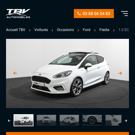
03 88 06 54 83
Accueil TBV
Voitures
Occasions
Ford
Fiesta
1.0 ECOB