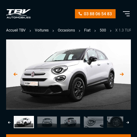
03 88 06 54 83
Accueil TBV
Voitures
Occasions
Fiat
500
X 1.3 TURB