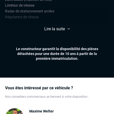
Limiteur de vitesse
Radar de stationnement arrière
Régulateur de vitesse
CONFORT
Lire la suite
Climatisation automatique
Essuie-glaces automatiques
Feux automatiques
Le constructeur garantit la disponibilité des pièces
Sièges chauffants
détachées pour une durée de 10 ans à partir de la
Volant multifonctions
première immatriculation.
ÉLECTRONIQUE
Carplay (Apple carplay, Android auto, MirrorLink, système
embarqué)
Écran tactile
Vous êtes intéressé par ce véhicule ?
Ordinateur de bord
Téléphone Bluetooth
Nos conseillers commerciaux se tiennent à votre disposition :
EXTÉRIEUR
Maxime Welter
Anti-brouillards