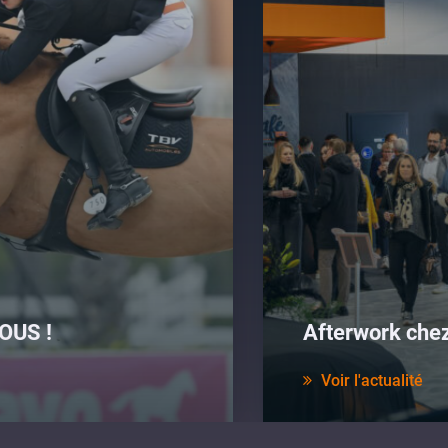
OUS !
Afterwork che
Voir l'actualité