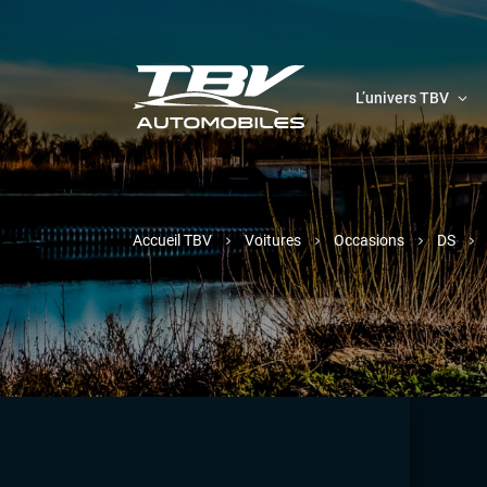
L’univers TBV
Accueil TBV
Voitures
Occasions
DS