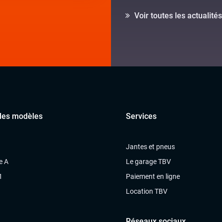
Voir toutes les actualités
des modèles
Services
Jantes et pneus
e A
Le garage TBV
1
Paiement en ligne
Location TBV
Réseaux sociaux