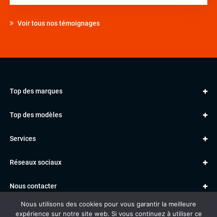
Voir tous nos témoignages
Top des marques
AUDI
Top des modèles
VOLKSWAGEN
Golf
MERCEDES
Services
Classe A
BMW
Jantes et pneus
Série 1
PORSCHE
Réseaux sociaux
Le garage TBV
A3
PEUGEOT
Paiement en ligne
Q3
RENAULT
Nous contacter
Location TBV
Nous utilisons des cookies pour vous garantir la meilleure
Données personnelles
Mentions légales
Voitures vendues
expérience sur notre site web. Si vous continuez à utiliser ce