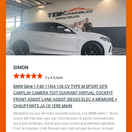
SIMON
Il y a 4 jours
BMW Série 1 F40 118IA 136 CV TYPE M SPORT GPS
CARPLAY CAMERA TOIT OUVRANT VIRTUAL COCKPIT
FRONT ASSIST LANE ASSIST SIEGES ELEC A MEMOIRE +
CHAUFFANTS JA 18 1ERE MAIN
Réception ce jour de notre nouvelle voiture, une BMW série 1. Nous
avons été très bien reçu par Camille pour la partie commerciale,
qui a pris le temps, chose que nous avons grandement apprécié.
Pour la livraison c’est Romain qui c’est occupé de nous. Accueil