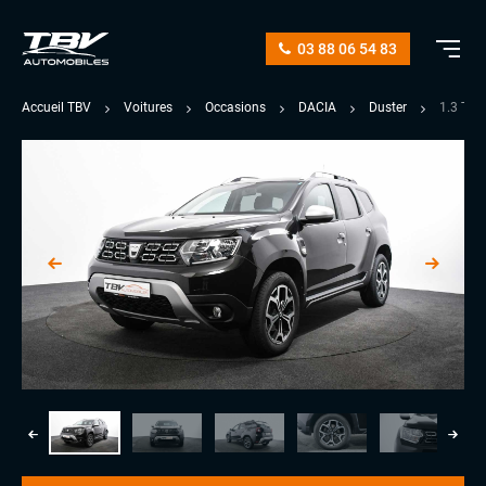
03 88 06 54 83
Accueil TBV
Voitures
Occasions
DACIA
Duster
1.3 TC