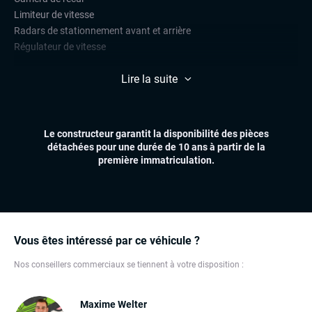
Limiteur de vitesse
Radars de stationnement avant et arrière
Régulateur de vitesse
CONFORT
Lire la suite
Accès et démarrage mains libres
Climatisation automatique
Essuie-glaces automatiques
Le constructeur garantit la disponibilité des pièces
Feux automatiques
détachées pour une durée de 10 ans à partir de la
Sièges chauffants
première immatriculation.
Volant multifonctions
ÉLECTRONIQUE
Carplay (Apple carplay, Android auto, MirrorLink, système
embarqué)
Vous êtes intéressé par ce véhicule ?
Écran tactile
GPS
Nos conseillers commerciaux se tiennent à votre disposition :
Ordinateur de bord
Système Start and Stop
Maxime Welter
Téléphone Bluetooth