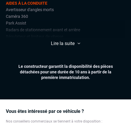
AIDES À LA CONDUITE
Avertisseur d'angles morts
Caméra 360
Park Assist
Radars de stationnement avant et arrière
Régulateur et limiteur de vitesse
Lire la suite
CONFORT
Climatisation automatique
Essuie-glaces automatiques
Le constructeur garantit la disponibilité des pièces
Feux automatiques
détachées pour une durée de 10 ans à partir de la
Sièges chauffants
première immatriculation.
ÉLECTRONIQUE
Écran tactile
GPS
Ordinateur de bord
Vous êtes intéressé par ce véhicule ?
Téléphone Bluetooth
Nos conseillers commerciaux se tiennent à votre disposition :
EXTÉRIEUR