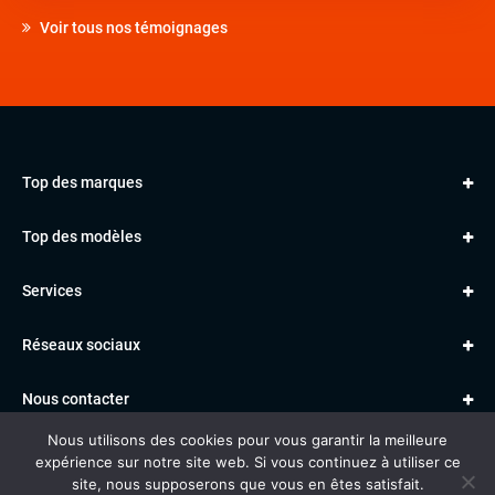
Voir tous nos témoignages
Top des marques
AUDI
Top des modèles
VOLKSWAGEN
Golf
MERCEDES
Services
Classe A
BMW
Jantes et pneus
Série 1
PORSCHE
Réseaux sociaux
Le garage TBV
A3
PEUGEOT
Paiement en ligne
Q3
RENAULT
Nous contacter
Location TBV
Nous utilisons des cookies pour vous garantir la meilleure
Données personnelles
Mentions légales
Voitures vendues
expérience sur notre site web. Si vous continuez à utiliser ce
Gestion des cookies
site, nous supposerons que vous en êtes satisfait.