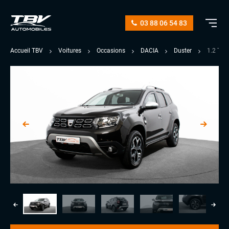
03 88 06 54 83
Accueil TBV
Voitures
Occasions
DACIA
Duster
1.2 TC