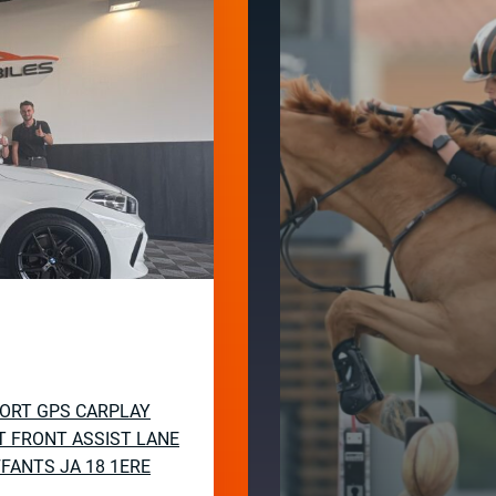
SPORT GPS CARPLAY
T FRONT ASSIST LANE
FANTS JA 18 1ERE