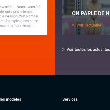
BMW série 1. Nous avons été
e, qui a pris le temps,
ON PARLE DE N
la livraison c’est Romain
me les explications sur le
Voir l'actualité
 je recommande vivement.
Voir toutes les actualités
des modèles
Services