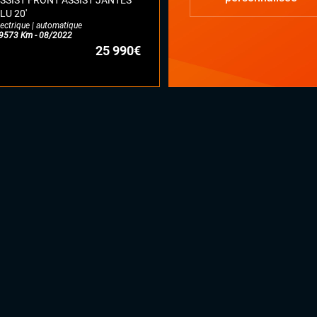
SSIST FRONT ASSIST JANTES
LU 20'
lectrique | automatique
9573 Km - 08/2022
25 990€