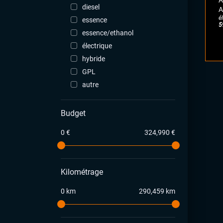
A
diesel
A
é
essence
5
essence/ethanol
électrique
hybride
GPL
autre
Budget
0 €
324,990 €
Kilométrage
0 km
290,459 km