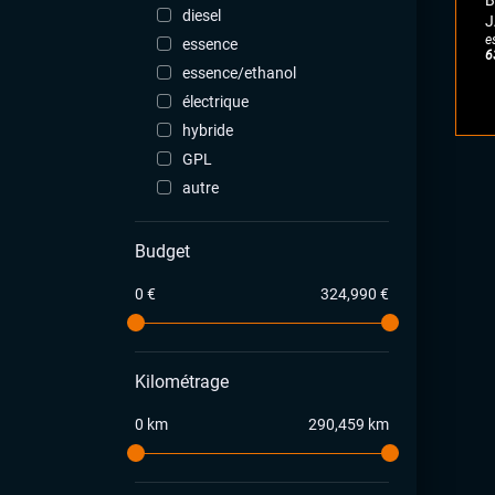
B
diesel
J
e
essence
6
essence/ethanol
électrique
hybride
GPL
autre
Budget
0 €
324,990 €
Kilométrage
0 km
290,459 km