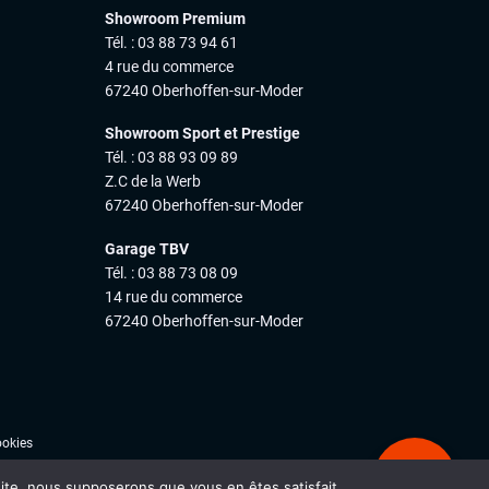
Showroom Premium
Tél. : 03 88 73 94 61
4 rue du commerce
67240 Oberhoffen-sur-Moder
Showroom Sport et Prestige
Tél. : 03 88 93 09 89
Z.C de la Werb
67240 Oberhoffen-sur-Moder
Garage TBV
Tél. : 03 88 73 08 09
14 rue du commerce
67240 Oberhoffen-sur-Moder
ookies
Ale
 site, nous supposerons que vous en êtes satisfait.