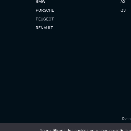
BMW
A3
PORSCHE
Q3
PEUGEOT
RENAULT
Donné
Nous utilisons des cookies pour vous garantir la m