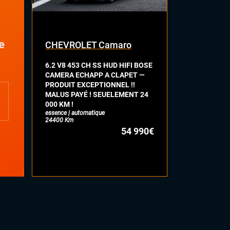
Sièges Recaro
e
CHEVROLET Camaro
FORD Mus
6.2 V8 453 CH SS HUD HIFI BOSE
FASTBACK G
CAMERA ECHAPP A CLAPET —
CH PHASE 2
PRODUIT EXCEPTIONNEL !!
ACC HIFI B
MALUS PAYÉ ! SEUELEMENT 24
ECHAPPEME
000 KM !
A CLAPET S
essence | automatique
EXCEPTIONN
24400 Km
essence | auto
54 990€
43121 Km