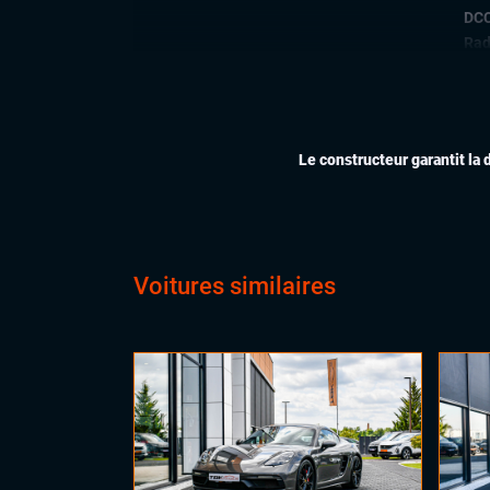
DCC
Rad
Rég
CONFORT
Acc
Aff
Le constructeur garantit la 
dis
Cli
Ess
Feu
Siè
Voitures similaires
Siè
Siè
Vol
Vol