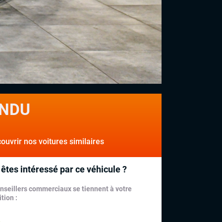
NDU
uvrir nos voitures similaires
êtes intéressé par ce véhicule ?
nseillers commerciaux se tiennent à votre
tion :