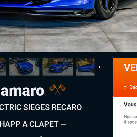
VE
Camaro
Déco
Vous 
ECTRIC SIEGES RECARO
Nos co
CHAPP A CLAPET —
disposi