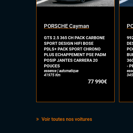
PORSCHE Cayman
PO
GTS 2.5 365 CH PACK CARBONE
99
SPORT DESIGN HIFI BOSE
DE
PDLS+ PACK SPORT CHRONO
PC
PLUS ECHAPPEMENT PSE PADM
BU
POSIP JANTES CARRERA 20
36
POUCES
- P
essence | automatique
ess
41975 Km
345
77 990€
Voir toutes nos voitures