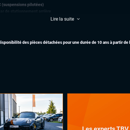
 (suspensions pilotées)
ar de stationnement arrière
ulateur et limiteur de vitesse
Lire la suite
EXTÉR
ès et démarrage mains libres
ichage tête haute (head-up
disponibilité des pièces détachées pour une durée de 10 ans à partir de
play)
matisation automatique
uie-glaces automatiques
x automatiques
INTÉR
ges chauffants
ges électriques à mémoire
ges ventilés
ant chauffant
ant multifonctions
LES 
Les experts TBV