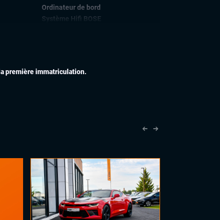
Ordinateur de bord
Système Hifi BOSE
Téléphone Bluetooth
IEUR
Échappement sport
Feux de jour à LED
 la première immatriculation.
Feux xénon
Jantes alu
IEUR
Accoudoir central
Commandes au volant
Eclairage d'ambiance
Palettes au volant
Rétroviseurs électriques
Sièges Recaro
Vitres électriques
Volant cuir
PLUS
Intérieur Premium
Palettes au volant