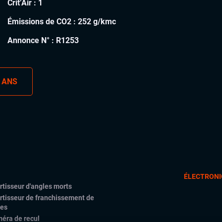
Crit’Air :
1
Émissions de CO2 :
252 g/kmc
Annonce N° :
R1253
 ANS
ÉLECTRONI
rtisseur d'angles morts
rtisseur de franchissement de
nes
éra de recul