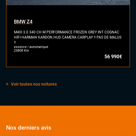
Eclairage d'ambiance
Palettes au volant
Rétroviseurs électriques
BMW Z4
Sellerie cuir
M40I 3.0 340 CH M PERFORMANCE FROZEN GREY INT COGNAC
Sièges sport
HIFI HARMAN KARDON HUD CAMERA CARPLAY !! PAS DE MALUS
Vitres électriques
!!
Volant sport
essence | automatique
25808 Km
56 990€
Voir toutes nos voitures
Nos derniers avis