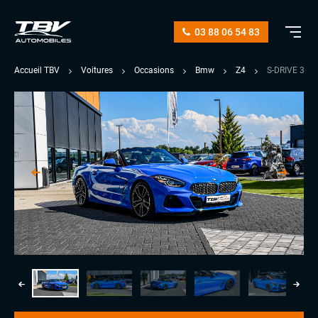
03 88 06 54 83
Accueil TBV
Voitures
Occasions
Bmw
Z4
S-DRIVE 30