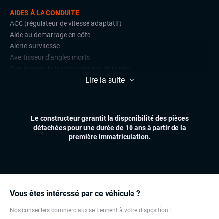
AIDES À LA CONDUITE
ACC (régulateur de vitesse adaptatif)
Aide au demarrage en côte
Alerte survitesse
Avertisseur d'angles morts
Avertisseur de franchissement de lignes
Lire la suite
Caméra de recul
DCC (suspensions pilotées)
Détections de signalisation routière
Front assist (avertisseur anti-collision)
Le constructeur garantit la disponibilité des pièces
Radars de stationnement avant et arrière
détachées pour une durée de 10 ans à partir de la
Régulateur et limiteur de vitesse
première immatriculation.
CONFORT
Accès et démarrage mains libres
Affichage tête haute (head-up display)
Climatisation automatique
Vous êtes intéressé par ce véhicule ?
Essuie-glaces automatiques
Nos conseillers commerciaux se tiennent à votre disposition :
Feux automatiques