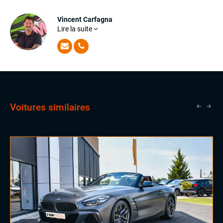
Sièges chauffants
Sièges électriques à mémoire
Vincent Carfagna
Virtual cockpit (live cockpit, compteur digital)
Lire la suite
Pour Vincent, l'achat d'un véhicule est basé sur une
Volant chauffant
relation de confiance entre son client et lui. Véritable
force tranquille, il saura être à l'écoute de vos besoins
Volant multifonctions
pour trouver ensemble le véhicule qui vous correspond !
ÉLECTRONIQUE
Chargeur induction
Dynamic Select, Drive Select (sélection du mode de conduite)
Voitures similaires
Écran tactile
Grand GPS
Hifi Harman Kardon
Téléphone Bluetooth
EXTÉRIEUR
Échappement sport
Feux full LED
Jantes alu
INTÉRIEUR