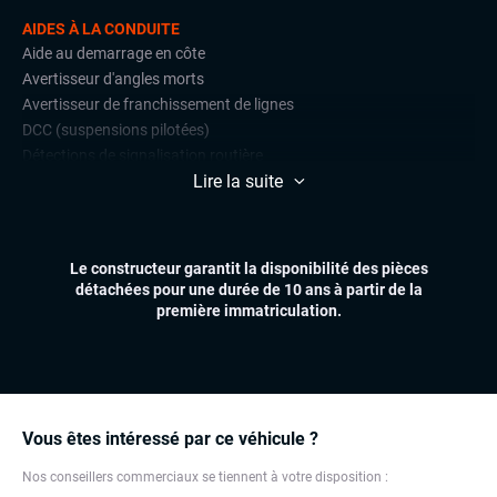
AIDES À LA CONDUITE
Aide au demarrage en côte
Avertisseur d'angles morts
Avertisseur de franchissement de lignes
DCC (suspensions pilotées)
Détections de signalisation routière
Lire la suite
Front assist (avertisseur anti-collision)
Lane assist (maintien de voie)
Radars de stationnement avant et arrière
Régulateur et limiteur de vitesse
Le constructeur garantit la disponibilité des pièces
détachées pour une durée de 10 ans à partir de la
CONFORT
première immatriculation.
Accès et démarrage mains libres
Affichage tête haute (head-up display)
Climatisation automatique
Essuie-glaces automatiques
Feux automatiques
Vous êtes intéressé par ce véhicule ?
Réglage électrique des lombaires
Nos conseillers commerciaux se tiennent à votre disposition :
Sièges chauffants