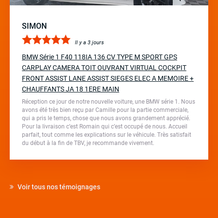
SIMON
Il y a 3 jours
BMW Série 1 F40 118IA 136 CV TYPE M SPORT GPS
CARPLAY CAMERA TOIT OUVRANT VIRTUAL COCKPIT
FRONT ASSIST LANE ASSIST SIEGES ELEC A MEMOIRE +
CHAUFFANTS JA 18 1ERE MAIN
Réception ce jour de notre nouvelle voiture, une BMW série 1. Nous
avons été très bien reçu par Camille pour la partie commerciale,
qui a pris le temps, chose que nous avons grandement apprécié.
Pour la livraison c’est Romain qui c’est occupé de nous. Accueil
parfait, tout comme les explications sur le véhicule. Très satisfait
du début à la fin de TBV, je recommande vivement.
Voir tous nos témoignages