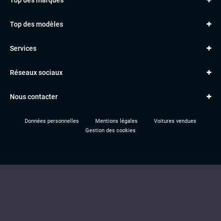
AUDI
Top des modèles
VOLKSWAGEN
Golf
MERCEDES
Services
Classe A
BMW
Jantes et pneus
Série 1
PORSCHE
Réseaux sociaux
Le garage TBV
A3
PEUGEOT
Paiement en ligne
Q3
RENAULT
Nous contacter
Location TBV
Données personnelles
Mentions légales
Voitures vendues
Gestion des cookies