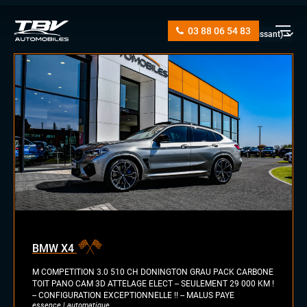
03 88 06 54 83
manuelle
automatique
diesel
essence
essence/ethanol
BMW X4
électrique
hybride
M COMPETITION 3.0 510 CH DONINGTON GRAU PACK CARBONE
GPL
TOIT PANO CAM 3D ATTELAGE ELECT -- SEULEMENT 29 000 KM !
-- CONFIGURATION EXCEPTIONNELLE !! -- MALUS PAYE
autre
essence | automatique