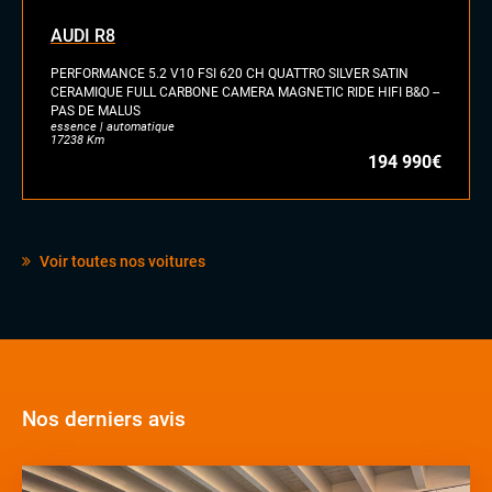
Téléphone Bluetooth
AUDI R8
EXTÉRIEUR
PERFORMANCE 5.2 V10 FSI 620 CH QUATTRO SILVER SATIN
Anti-brouillards
CERAMIQUE FULL CARBONE CAMERA MAGNETIC RIDE HIFI B&O --
Échappement sport
PAS DE MALUS
Feux full LED
essence | automatique
17238 Km
Jantes alu
194 990€
INTÉRIEUR
Accoudoir central
Commandes au volant
Voir toutes nos voitures
Eclairage d'ambiance
Palettes au volant
Sellerie cuir
Volant cuir
Volant sport
Nos derniers avis