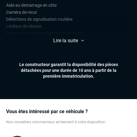
Aide au demarrage en côte
Caméra de recul
Détections de signalisation routière
Limiteur de vitesse
Radars de stationnement avant et arrière
Lire la suite
Régulateur de vitesse
CONFORT
Climatisation automatique
Le constructeur garantit la disponibilité des pièces
Démarrage mains libres
détachées pour une durée de 10 ans à partir de la
Essuie-glaces automatiques
première immatriculation.
Feux automatiques
Hayon électrique
Réglage électrique des lombaires
Sièges chauffants
Volant multifonctions
Vous êtes intéressé par ce véhicule ?
Nos conseillers commerciaux se tiennent à votre disposition :
ÉLECTRONIQUE
Dynamic Select, Drive Select (sélection du mode de conduite)
Écran tactile