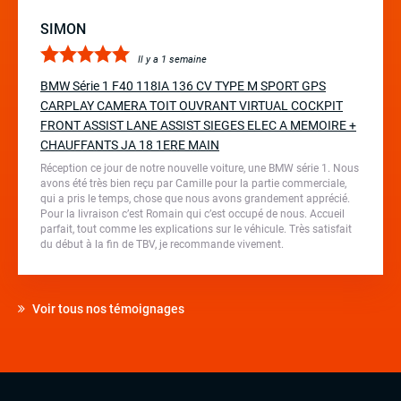
SIMON
Il y a 1 semaine
BMW Série 1 F40 118IA 136 CV TYPE M SPORT GPS
CARPLAY CAMERA TOIT OUVRANT VIRTUAL COCKPIT
FRONT ASSIST LANE ASSIST SIEGES ELEC A MEMOIRE +
CHAUFFANTS JA 18 1ERE MAIN
Réception ce jour de notre nouvelle voiture, une BMW série 1. Nous
avons été très bien reçu par Camille pour la partie commerciale,
qui a pris le temps, chose que nous avons grandement apprécié.
Pour la livraison c’est Romain qui c’est occupé de nous. Accueil
parfait, tout comme les explications sur le véhicule. Très satisfait
du début à la fin de TBV, je recommande vivement.
Voir tous nos témoignages