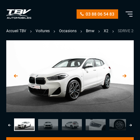
03 88 06 54 83
Accueil TBV
Voitures
Occasions
Bmw
X2
SDRIVE 20i