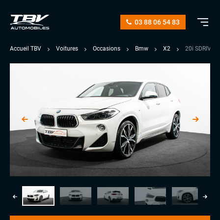
03 88 06 54 83
Accueil TBV
Voitures
Occasions
Bmw
X2
20i SDRIVE