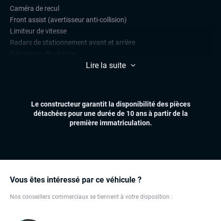
Caméra de recul
Front assist (avertisseur anti-collision)
Limiteur de vitesse
Radars de stationnement avant et arrière
Régulateur de vitesse
Lire la suite
CONFORT
Climatisation automatique multizones
Démarrage mains libres
Le constructeur garantit la disponibilité des pièces
Essuie-glaces automatiques
détachées pour une durée de 10 ans à partir de la
Feux automatiques
première immatriculation.
Hayon électrique
Sièges chauffants
Volant chauffant
Volant multifonctions
Vous êtes intéressé par ce véhicule ?
ÉLECTRONIQUE
Nos conseillers commerciaux se tiennent à votre disposition :
Dynamic Select, Drive Select (sélection du mode de conduite)
GPS
Ordinateur de bord