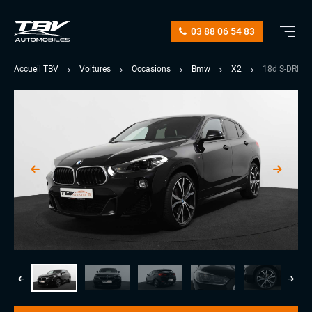
03 88 06 54 83
Accueil TBV
Voitures
Occasions
Bmw
X2
18d S-DRIV