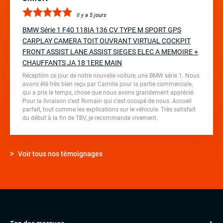
Il y a 5 jours
BMW Série 1 F40 118IA 136 CV TYPE M SPORT GPS
CARPLAY CAMERA TOIT OUVRANT VIRTUAL COCKPIT
FRONT ASSIST LANE ASSIST SIEGES ELEC A MEMOIRE +
CHAUFFANTS JA 18 1ERE MAIN
Réception ce jour de notre nouvelle voiture, une BMW série 1. Nous
avons été très bien reçu par Camille pour la partie commerciale,
qui a pris le temps, chose que nous avons grandement apprécié.
Pour la livraison c’est Romain qui c’est occupé de nous. Accueil
parfait, tout comme les explications sur le véhicule. Très satisfait
du début à la fin de TBV, je recommande vivement.
Voir tous nos témoignages