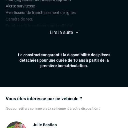
Alerte survitesse
Avertisseur de franchissement de lignes
Caméra de recul
Front assist (avertisseur anti-collision)
Lire la suite
Limiteur de vitesse
Radars de stationnement avant et arrière
Régulateur de vitesse
Le constructeur garantit la disponibilité des pièces
CONFORT
détachées pour une durée de 10 ans à partir de la
Affichage tête haute (head-up display)
première immatriculation.
Climatisation automatique multizones
Démarrage mains libres
Essuie-glaces automatiques
Feux automatiques
Hayon électrique
Vous êtes intéressé par ce véhicule ?
Sièges chauffants
Nos conseillers commerciaux se tiennent à votre disposition :
Volant multifonctions
ÉLECTRONIQUE
Julie Bastian