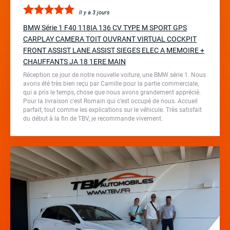
Il y a 3 jours
BMW Série 1 F40 118IA 136 CV TYPE M SPORT GPS
CARPLAY CAMERA TOIT OUVRANT VIRTUAL COCKPIT
FRONT ASSIST LANE ASSIST SIEGES ELEC A MEMOIRE +
CHAUFFANTS JA 18 1ERE MAIN
Réception ce jour de notre nouvelle voiture, une BMW série 1. Nous
avons été très bien reçu par Camille pour la partie commerciale,
qui a pris le temps, chose que nous avons grandement apprécié.
Pour la livraison c’est Romain qui c’est occupé de nous. Accueil
parfait, tout comme les explications sur le véhicule. Très satisfait
du début à la fin de TBV, je recommande vivement.