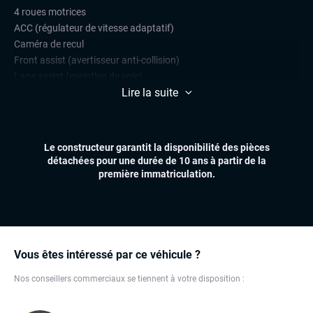
4 roues motrices
ACC (régulateur de vitesse adaptatif)
Caméra de recul
Front assist (avertisseur anti-collision)
Lane assist (maintien de voie)
Lire la suite
Radars de stationnement avant et arrière
Régulateur et limiteur de vitesse
CONFORT
Le constructeur garantit la disponibilité des pièces
Climatisation automatique multizones
détachées pour une durée de 10 ans à partir de la
Démarrage mains libres
première immatriculation.
Essuie-glaces automatiques
Feux automatiques
Sièges chauffants
Volant multifonctions
Vous êtes intéressé par ce véhicule ?
ÉLECTRONIQUE
Nos conseillers commerciaux se tiennent à votre disposition :
Dynamic Select, Drive Select (sélection du mode de conduite)
Grand GPS
Hifi Harman Kardon