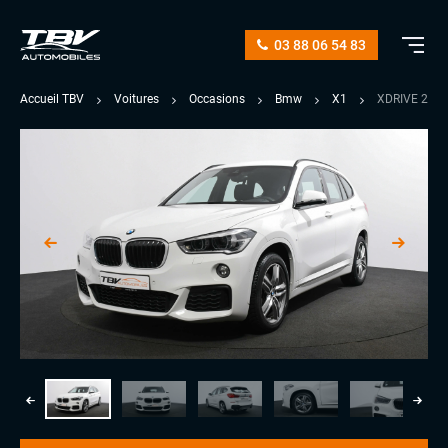
03 88 06 54 83
Accueil TBV
Voitures
Occasions
Bmw
X1
XDRIVE 20D