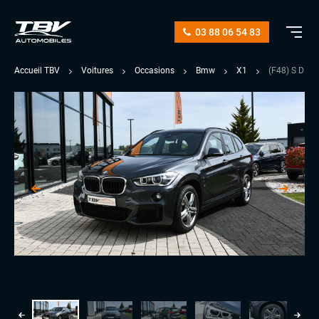
03 88 06 54 83
Accueil TBV
Voitures
Occasions
Bmw
X1
(F48) S DR