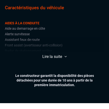
Caractéristiques du véhicule
AIDES À LA CONDUITE
Aide au demarrage en côte
Alerte survitesse
Assistant feux de route
Front assist (avertisseur anti-collision)
Radar de stationnement arrière
Lire la suite
Régulateur et limiteur de vitesse
CONFORT
Climatisation automatique multizones
Le constructeur garantit la disponibilité des pièces
Démarrage mains libres
détachées pour une durée de 10 ans à partir de la
Essuie-glaces automatiques
première immatriculation.
Feux automatiques
Hayon électrique
Réglage électrique des lombaires
Sièges chauffants