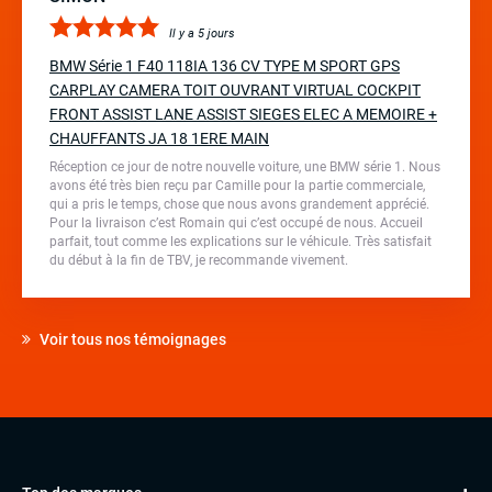
Il y a 5 jours
BMW Série 1 F40 118IA 136 CV TYPE M SPORT GPS
CARPLAY CAMERA TOIT OUVRANT VIRTUAL COCKPIT
FRONT ASSIST LANE ASSIST SIEGES ELEC A MEMOIRE +
CHAUFFANTS JA 18 1ERE MAIN
Réception ce jour de notre nouvelle voiture, une BMW série 1. Nous
avons été très bien reçu par Camille pour la partie commerciale,
qui a pris le temps, chose que nous avons grandement apprécié.
Pour la livraison c’est Romain qui c’est occupé de nous. Accueil
parfait, tout comme les explications sur le véhicule. Très satisfait
du début à la fin de TBV, je recommande vivement.
Voir tous nos témoignages