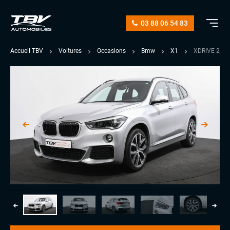
03 88 06 54 83
Accueil TBV
Voitures
Occasions
Bmw
X1
XDRIVE 20DA